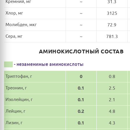
Кремний, мг
~
31.3
Хлор, мг
~
3125
Молибден, мкг
~
72.9
Сера, мг
~
781.3
АМИНОКИСЛОТНЫЙ СОСТАВ
- незаменимые аминокислоты
Триптофан, г
0
0.8
Треонин, г
0.1
2.5
Изолейцин, г
0.1
2.1
Лейцин, г
0.2
4.8
Лизин, г
0.1
4.3