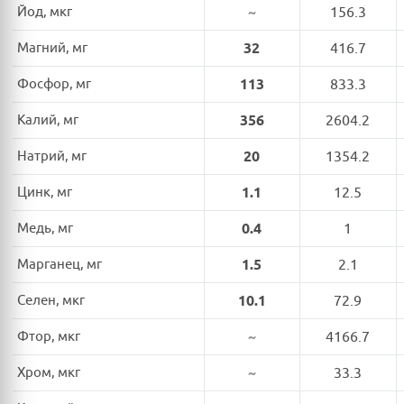
Йод, мкг
~
156.3
Магний, мг
32
416.7
Фосфор, мг
113
833.3
Калий, мг
356
2604.2
Натрий, мг
20
1354.2
Цинк, мг
1.1
12.5
Медь, мг
0.4
1
Марганец, мг
1.5
2.1
Селен, мкг
10.1
72.9
Фтор, мкг
~
4166.7
Хром, мкг
~
33.3