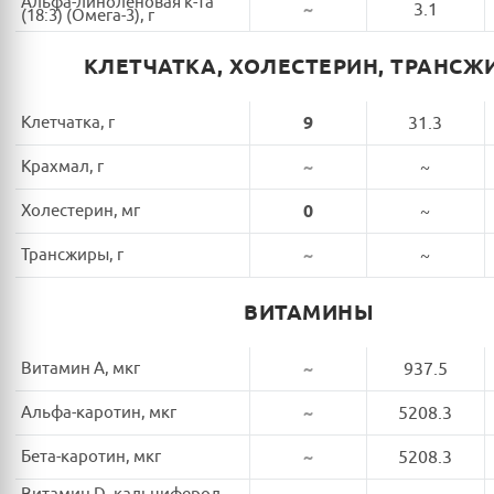
Альфа-линоленовая к-та
~
3.1
(18:3) (Омега-3), г
КЛЕТЧАТКА, ХОЛЕСТЕРИН, ТРАНСЖ
Клетчатка, г
9
31.3
Крахмал, г
~
~
Холестерин, мг
0
~
Трансжиры, г
~
~
ВИТАМИНЫ
Витамин A, мкг
~
937.5
Альфа-каротин, мкг
~
5208.3
Бета-каротин, мкг
~
5208.3