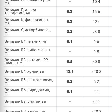
Витамин D, кальциферол,
~
10.4
мкг
Витамин E, альфа
0.2
15.6
токоферол, мг
Витамин K, филлохинон,
0.2
125
мкг
Витамин C, аскорбиновая,
3.3
93.8
мг
Витамин B1, тиамин, мг
0.1
1.6
Витамин B2, рибофлавин,
~
1.9
мг
Витамин B3, витамин PP,
0.5
20.8
ниацин, мг
Витамин B4, холин, мг
12.1
520.8
Витамин B5, пантотеновая,
0.3
5.2
мг
Витамин B6, пиридоксин,
0.1
2.1
мг
Витамин B7, биотин, мг
~
52.1
Витамин B8, инозит, мг
~
520.8