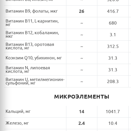
Витамин B9, фолаты, мкг
26
416.7
Витамин B11, L-карнитин,
~
680
мг
Витамин B12, кобаламин,
~
3.1
мкг
Витамин B13, оротовая
~
312.5
кислота, мг
Коэнзим Q10, убихинон, мг
~
31.3
Витамин N, липоевая
~
31.3
кислота, мг
Витамин U, метилмегионин-
~
208.3
сульфоний, мг
МИКРОЭЛЕМЕНТЫ
Кальций, мг
14
1041.7
Железо, мг
2.4
10.4