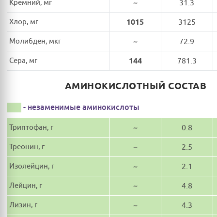
Кремний, мг
~
31.3
Хлор, мг
1015
3125
Молибден, мкг
~
72.9
Сера, мг
144
781.3
АМИНОКИСЛОТНЫЙ СОСТАВ
- незаменимые аминокислоты
Триптофан, г
~
0.8
Треонин, г
~
2.5
Изолейцин, г
~
2.1
Лейцин, г
~
4.8
Лизин, г
~
4.3