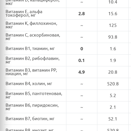
Витамин D, кальциферол,
~
10.4
мкг
Витамин E, альфа
2.8
15.6
токоферол, мг
Витамин K, филлохинон,
~
125
мкг
Витамин C, аскорбиновая,
~
93.8
мг
Витамин B1, тиамин, мг
0
1.6
Витамин B2, рибофлавин,
0.1
1.9
мг
Витамин B3, витамин PP,
4.9
20.8
ниацин, мг
Витамин B4, холин, мг
~
520.8
Витамин B5, пантотеновая,
~
5.2
мг
Витамин B6, пиридоксин,
~
2.1
мг
Витамин B7, биотин, мг
~
52.1
Витамин B8, инозит, мг
~
520.8