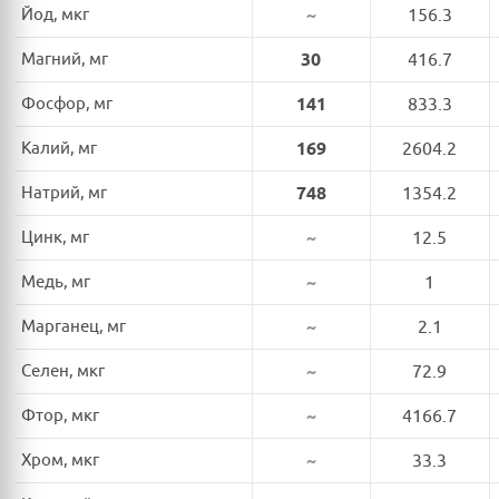
Йод, мкг
~
156.3
Магний, мг
30
416.7
Фосфор, мг
141
833.3
Калий, мг
169
2604.2
Натрий, мг
748
1354.2
Цинк, мг
~
12.5
Медь, мг
~
1
Марганец, мг
~
2.1
Селен, мкг
~
72.9
Фтор, мкг
~
4166.7
Хром, мкг
~
33.3