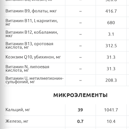
Витамин B9, фолаты, мкг
~
416.7
Витамин B11, L-карнитин,
~
680
мг
Витамин B12, кобаламин,
~
3.1
мкг
Витамин B13, оротовая
~
312.5
кислота, мг
Коэнзим Q10, убихинон, мг
~
31.3
Витамин N, липоевая
~
31.3
кислота, мг
Витамин U, метилмегионин-
~
208.3
сульфоний, мг
МИКРОЭЛЕМЕНТЫ
Кальций, мг
39
1041.7
Железо, мг
0.7
10.4