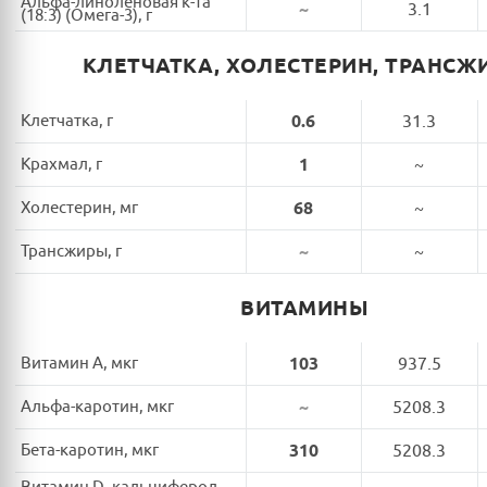
Альфа-линоленовая к-та
~
3.1
(18:3) (Омега-3), г
КЛЕТЧАТКА, ХОЛЕСТЕРИН, ТРАНСЖ
Клетчатка, г
0.6
31.3
Крахмал, г
1
~
Холестерин, мг
68
~
Трансжиры, г
~
~
ВИТАМИНЫ
Витамин A, мкг
103
937.5
Альфа-каротин, мкг
~
5208.3
Бета-каротин, мкг
310
5208.3