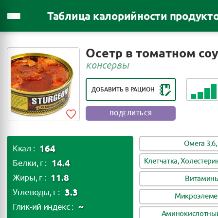
Таблица калорийности продукт
РЕЙТИНГ ПОЛЕЗНОСТИ ПРОДУКТА:
Осетр в томатном со
ПОЛЕЗНЫЙ ПРОДУКТ
консервы
ДОБАВИТЬ В РАЦИОН
ПОДЕЛИТЬСЯ
Омега 3,6,
164
Ккал :
Клетчатка, Холестери
14.4
Белки, г :
11.8
Жиры, г :
Витамин
3.3
Углеводы, г :
Микроэлеме
~
Глик-ий индекс :
Аминокислотный