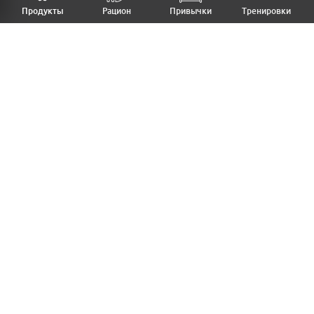
НАЗАД
Продукты
Рацион
Привычки
Тренировки
MFB
МОЙ РАЦИОН
МОИ ПРИВЫЧКИ
МОИ ТРЕНИРОВКИ
ПРОДУКТЫ
ПРОГРЕСС (ВЕС/ЗАМЕРЫ)
ЛИЧНЫЙ КАБИНЕТ
СТАТЬИ
КАЛЬКУЛЯТОРЫ
РЕЦЕПТЫ
PRO ВЕРСИЯ
ДОБАВИТЬ ПРОДУКТ