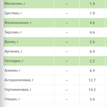
Метионин, г
~
1.9
Цистеин, г
~
1.9
Фенилаланин, г
~
4.6
Тирозин, г
~
4.6
Валин, г
~
2.6
Аргинин, г
~
6.4
Гистидин, г
~
2.2
Аланин, г
~
6.9
Аспарагиновая, г
~
12.7
Глутаминовая, г
~
14.2
Глицин, г
~
3.6