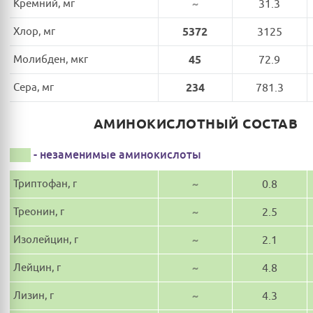
Кремний, мг
~
31.3
Хлор, мг
5372
3125
Молибден, мкг
45
72.9
Сера, мг
234
781.3
АМИНОКИСЛОТНЫЙ СОСТАВ
- незаменимые аминокислоты
Триптофан, г
~
0.8
Треонин, г
~
2.5
Изолейцин, г
~
2.1
Лейцин, г
~
4.8
Лизин, г
~
4.3