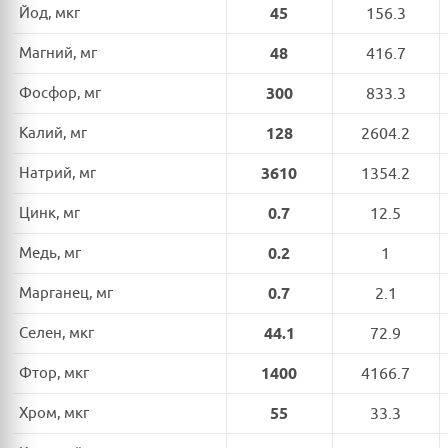
Йод, мкг
45
156.3
Магний, мг
48
416.7
Фосфор, мг
300
833.3
Калий, мг
128
2604.2
Натрий, мг
3610
1354.2
Цинк, мг
0.7
12.5
Медь, мг
0.2
1
Марганец, мг
0.7
2.1
Селен, мкг
44.1
72.9
Фтор, мкг
1400
4166.7
Хром, мкг
55
33.3