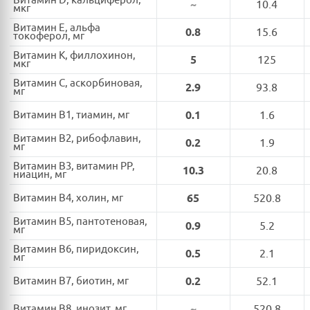
Витамин D, кальциферол,
~
10.4
мкг
Витамин E, альфа
0.8
15.6
токоферол, мг
Витамин K, филлохинон,
5
125
мкг
Витамин C, аскорбиновая,
2.9
93.8
мг
Витамин B1, тиамин, мг
0.1
1.6
Витамин B2, рибофлавин,
0.2
1.9
мг
Витамин B3, витамин PP,
10.3
20.8
ниацин, мг
Витамин B4, холин, мг
65
520.8
Витамин B5, пантотеновая,
0.9
5.2
мг
Витамин B6, пиридоксин,
0.5
2.1
мг
Витамин B7, биотин, мг
0.2
52.1
Витамин B8, инозит, мг
~
520.8