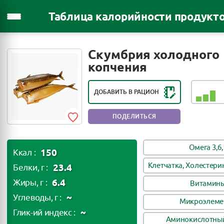
Таблица калорийности продукт
РЕЙТИНГ ПОЛЕЗНОСТИ ПРОДУКТА:
Скумбрия холодного
ПОЛЕЗЕН В НЕБОЛЬШИХ
копчения
КОЛИЧЕСТВАХ
ДОБАВИТЬ В РАЦИОН
ПОДЕЛИТЬСЯ
Омега 3,6,
150
Ккал :
Клетчатка, Холестери
23.4
Белки, г :
6.4
Жиры, г :
Витамин
~
Углеводы, г :
Микроэлеме
~
Глик-ий индекс :
Аминокислотный