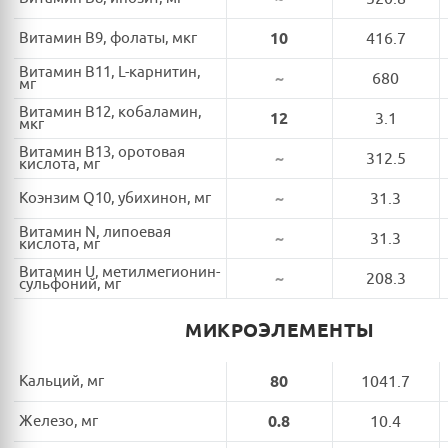
Витамин B9, фолаты, мкг
10
416.7
Витамин B11, L-карнитин,
~
680
мг
Витамин B12, кобаламин,
12
3.1
мкг
Витамин B13, оротовая
~
312.5
кислота, мг
Коэнзим Q10, убихинон, мг
~
31.3
Витамин N, липоевая
~
31.3
кислота, мг
Витамин U, метилмегионин-
~
208.3
сульфоний, мг
МИКРОЭЛЕМЕНТЫ
Кальций, мг
80
1041.7
Железо, мг
0.8
10.4