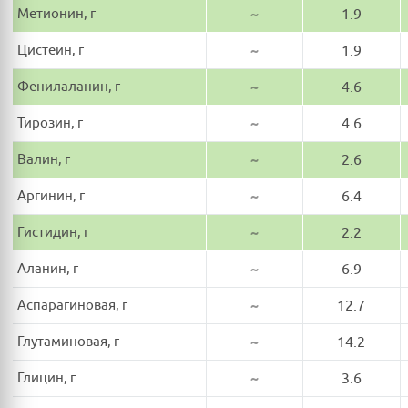
Метионин, г
~
1.9
Цистеин, г
~
1.9
Фенилаланин, г
~
4.6
Тирозин, г
~
4.6
Валин, г
~
2.6
Аргинин, г
~
6.4
Гистидин, г
~
2.2
Аланин, г
~
6.9
Аспарагиновая, г
~
12.7
Глутаминовая, г
~
14.2
Глицин, г
~
3.6