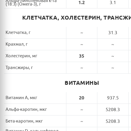
Альфа-линоленовая к-та
1.2
3.1
(18:3) (Омега-3), г
КЛЕТЧАТКА, ХОЛЕСТЕРИН, ТРАНСЖ
Клетчатка, г
~
31.3
Крахмал, г
~
~
Холестерин, мг
35
~
Трансжиры, г
~
~
ВИТАМИНЫ
Витамин A, мкг
20
937.5
Альфа-каротин, мкг
~
5208.3
Бета-каротин, мкг
~
5208.3