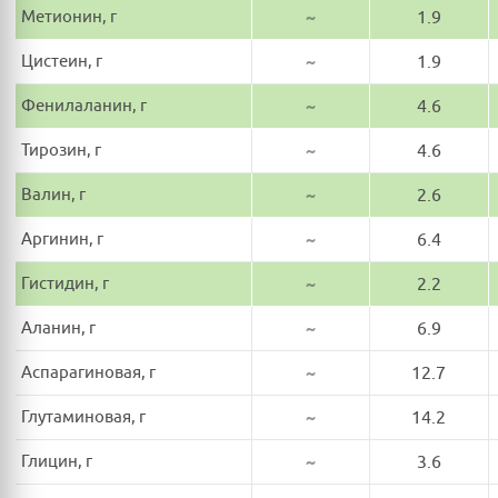
Метионин, г
~
1.9
Цистеин, г
~
1.9
Фенилаланин, г
~
4.6
Тирозин, г
~
4.6
Валин, г
~
2.6
Аргинин, г
~
6.4
Гистидин, г
~
2.2
Аланин, г
~
6.9
Аспарагиновая, г
~
12.7
Глутаминовая, г
~
14.2
Глицин, г
~
3.6