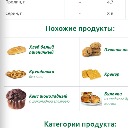
Пролин, г
~
4.7
Серин, г
~
8.6
Похожие продукты:
Хлеб белый
Печенье ов
пшеничный
Крендельки
Крекер
без соли
Булочки
Кекс шоколадный
из сладкого 
с шоколадной глазурью
теста
Категории продукта: