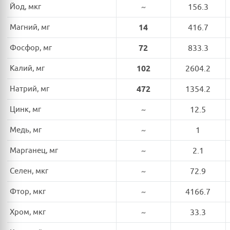
Йод, мкг
~
156.3
Магний, мг
14
416.7
Фосфор, мг
72
833.3
Калий, мг
102
2604.2
Натрий, мг
472
1354.2
Цинк, мг
~
12.5
Медь, мг
~
1
Марганец, мг
~
2.1
Селен, мкг
~
72.9
Фтор, мкг
~
4166.7
Хром, мкг
~
33.3