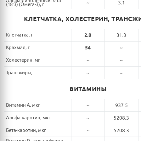
Альфа-линоленовая к-та
~
3.1
(18:3) (Омега-3), г
КЛЕТЧАТКА, ХОЛЕСТЕРИН, ТРАНСЖ
Клетчатка, г
2.8
31.3
Крахмал, г
54
~
Холестерин, мг
~
~
Трансжиры, г
~
~
ВИТАМИНЫ
Витамин A, мкг
~
937.5
Альфа-каротин, мкг
~
5208.3
Бета-каротин, мкг
~
5208.3