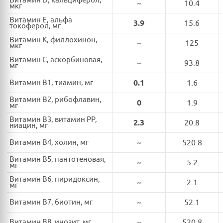
Витамин D, кальциферол,
~
10.4
мкг
Витамин E, альфа
3.9
15.6
токоферол, мг
Витамин K, филлохинон,
~
125
мкг
Витамин C, аскорбиновая,
~
93.8
мг
Витамин B1, тиамин, мг
0.1
1.6
Витамин B2, рибофлавин,
0
1.9
мг
Витамин B3, витамин PP,
2.3
20.8
ниацин, мг
Витамин B4, холин, мг
~
520.8
Витамин B5, пантотеновая,
~
5.2
мг
Витамин B6, пиридоксин,
~
2.1
мг
Витамин B7, биотин, мг
~
52.1
Витамин B8, инозит, мг
~
520.8