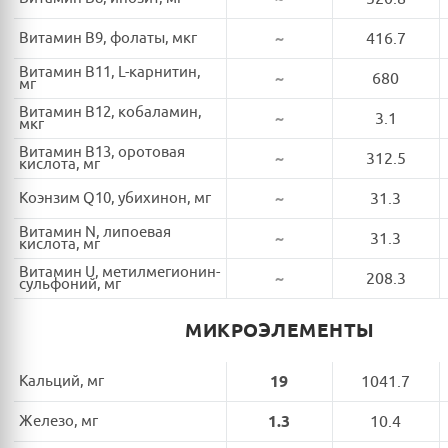
Витамин B9, фолаты, мкг
~
416.7
Витамин B11, L-карнитин,
~
680
мг
Витамин B12, кобаламин,
~
3.1
мкг
Витамин B13, оротовая
~
312.5
кислота, мг
Коэнзим Q10, убихинон, мг
~
31.3
Витамин N, липоевая
~
31.3
кислота, мг
Витамин U, метилмегионин-
~
208.3
сульфоний, мг
МИКРОЭЛЕМЕНТЫ
Кальций, мг
19
1041.7
Железо, мг
1.3
10.4