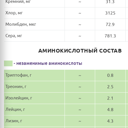
Кремний, мг
~
31.3
Хлор, мг
~
3125
Молибден, мкг
~
72.9
Сера, мг
~
781.3
АМИНОКИСЛОТНЫЙ СОСТАВ
- незаменимые аминокислоты
Триптофан, г
~
0.8
Треонин, г
~
2.5
Изолейцин, г
~
2.1
Лейцин, г
~
4.8
Лизин, г
~
4.3