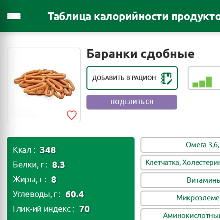
Таблица калорийности продукт
РЕЙТИНГ ПОЛЕЗНОСТИ ПРОДУКТА:
ПОЛЕЗЕН В НЕБОЛЬШИХ
Баранки сдобные
КОЛИЧЕСТВАХ
ДОБАВИТЬ В РАЦИОН
ПОДЕЛИТЬСЯ
Омега 3,6,
348
Ккал :
Клетчатка, Холестери
8.3
Белки, г :
8
Жиры, г :
Витамин
60.4
Углеводы, г :
Микроэлеме
70
Глик-ий индекс :
Аминокислотный