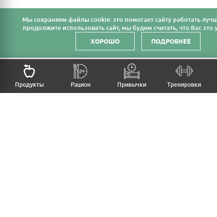
Мы cохраняем файлы cookie: это помогает сайту работать лучш
продолжите использовать сайт, мы будем считать, что Вас это у
ХОРОШО
ПОДРОБНЕЕ
НАЗАД
Продукты
Рацион
Привычки
Тренировки
MFB
МОЙ РАЦИОН
МОИ ПРИВЫЧКИ
МОИ ТРЕНИРОВКИ
ПРОДУКТЫ
ПРОГРЕСС (ВЕС/ЗАМЕРЫ)
ЛИЧНЫЙ КАБИНЕТ