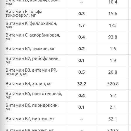
Витамин D, кальциферол,
~
10.4
мкг
Витамин E, альфа
0.3
15.6
токоферол, мг
Витамин K, филлохинон,
1.7
125
мкг
Витамин C, аскорбиновая,
0.4
93.8
мг
Витамин B1, тиамин, мг
0.2
1.6
Витамин B2, рибофлавин,
0.1
1.9
мг
Витамин B3, витамин PP,
0.5
20.8
ниацин, мг
Витамин B4, холин, мг
32.2
520.8
Витамин B5, пантотеновая,
0.4
5.2
мг
Витамин B6, пиридоксин,
0.1
2.1
мг
Витамин B7, биотин, мг
~
52.1
Витамин B8, инозит, мг
~
520.8