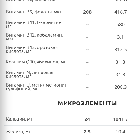
Витамин B9, фолаты, мкг
208
416.7
Витамин B11, L-карнитин,
~
680
мг
Витамин B12, кобаламин,
~
3.1
мкг
Витамин B13, оротовая
~
312.5
кислота, мг
Коэнзим Q10, убихинон, мг
~
31.3
Витамин N, липоевая
~
31.3
кислота, мг
Витамин U, метилмегионин-
~
208.3
сульфоний, мг
МИКРОЭЛЕМЕНТЫ
Кальций, мг
24
1041.7
Железо, мг
2.5
10.4