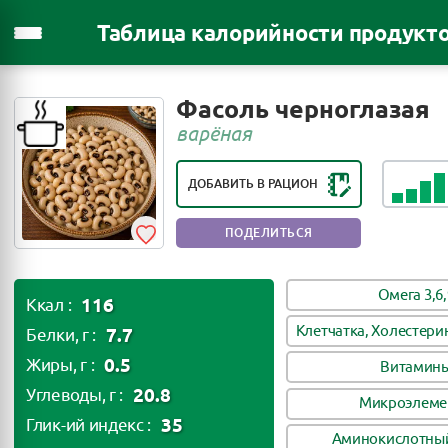
Таблица калорийности продукт
РЕЙТИНГ ПОЛЕЗНОСТИ ПРОДУКТА:
Фасоль черноглазая
ПОЛЕЗНЫЙ ПРОДУКТ
варёная
ДОБАВИТЬ В РАЦИОН
ПОДЕЛИТЬСЯ
Омега 3,6,
116
Ккал :
Клетчатка, Холестери
7.7
Белки, г :
0.5
Жиры, г :
Витамин
20.8
Углеводы, г :
Микроэлеме
35
Глик-ий индекс :
Аминокислотный