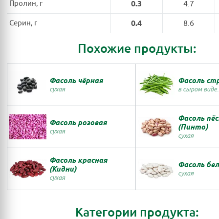
Пролин, г
0.3
4.7
Серин, г
0.4
8.6
Похожие продукты:
Фасоль чёрная
Фасоль ст
сухая
в сыром виде
Фасоль пё
Фасоль розовая
(Пинто)
сухая
сухая
Фасоль красная
Фасоль бе
(Кидни)
сухая
сухая
Категории продукта: