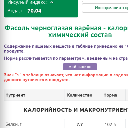
~
Инсул-ый индекс :
Информация о п
70.04
Вода, г :
Фасоль черноглазая варёная - калор
химический состав
Содержание пищевых веществ в таблице приведено на 1
продукта.
Норма рассчитывается по параметрам, введенным на стра
мой рацион
Знак "~" в таблице означает, что нет информации о соде
данного нутриента в продукте.
Нутриент
Норма
Количество
КАЛОРИЙНОСТЬ И МАКРОНУТРИЕ
Белки, г
7.7
102.5