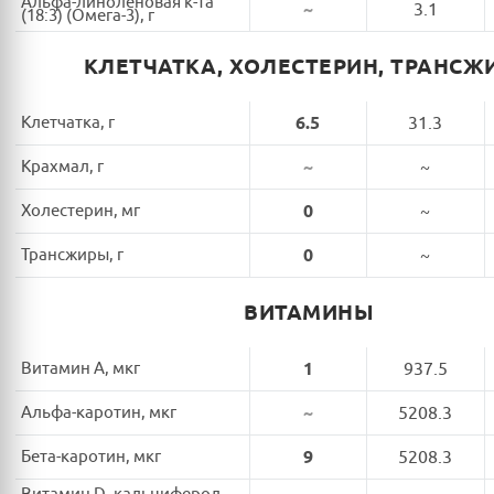
Альфа-линоленовая к-та
~
3.1
(18:3) (Омега-3), г
КЛЕТЧАТКА, ХОЛЕСТЕРИН, ТРАНСЖ
Клетчатка, г
6.5
31.3
Крахмал, г
~
~
Холестерин, мг
0
~
Трансжиры, г
0
~
ВИТАМИНЫ
Витамин A, мкг
1
937.5
Альфа-каротин, мкг
~
5208.3
Бета-каротин, мкг
9
5208.3