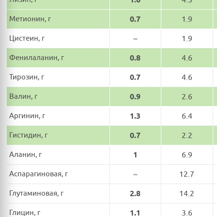
Метионин, г
0.7
1.9
Цистеин, г
~
1.9
Фенилаланин, г
0.8
4.6
Тирозин, г
0.7
4.6
Валин, г
0.9
2.6
Аргинин, г
1.3
6.4
Гистидин, г
0.7
2.2
Аланин, г
1
6.9
Аспарагиновая, г
~
12.7
Глутаминовая, г
2.8
14.2
Глицин, г
1.1
3.6