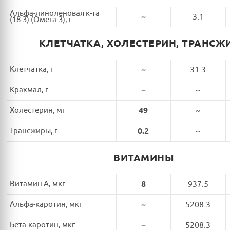
Альфа-линоленовая к-та
~
3.1
(18:3) (Омега-3), г
КЛЕТЧАТКА, ХОЛЕСТЕРИН, ТРАНСЖ
Клетчатка, г
~
31.3
Крахмал, г
~
~
Холестерин, мг
49
~
Трансжиры, г
0.2
~
ВИТАМИНЫ
Витамин A, мкг
8
937.5
Альфа-каротин, мкг
~
5208.3
Бета-каротин, мкг
~
5208.3