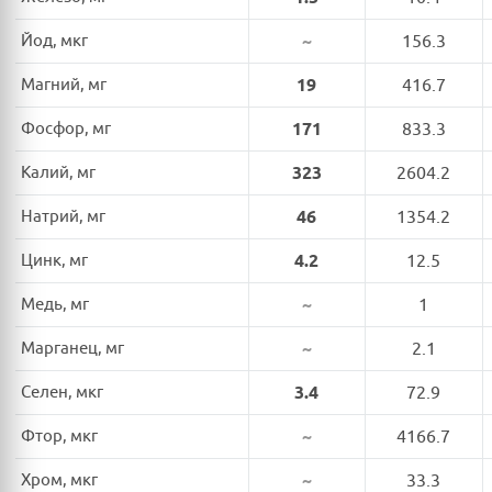
Йод, мкг
~
156.3
Магний, мг
19
416.7
Фосфор, мг
171
833.3
Калий, мг
323
2604.2
Натрий, мг
46
1354.2
Цинк, мг
4.2
12.5
Медь, мг
~
1
Марганец, мг
~
2.1
Селен, мкг
3.4
72.9
Фтор, мкг
~
4166.7
Хром, мкг
~
33.3