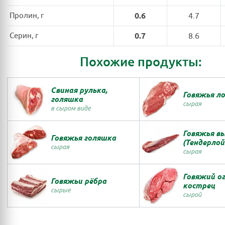
Пролин, г
0.6
4.7
Серин, г
0.7
8.6
Похожие продукты:
Свиная рулька,
Говяжья л
голяшка
сырая
в сыром виде
Говяжья в
Говяжья голяшка
(Тендерлой
сырая
сырая
Говяжий ог
Говяжьи рёбра
кострец
сырые
сырой