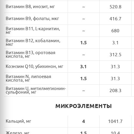
Витамин B8, инозит, мг
~
520.8
Витамин B9, фолаты, мкг
~
416.7
Витамин B11, L-карнитин,
~
680
мг
Витамин B12, кобаламин,
1.5
3.1
мкг
Витамин B13, оротовая
~
312.5
кислота, мг
Коэнзим Q10, убихинон, мг
3.1
31.3
Витамин N, липоевая
1.5
31.3
кислота, мг
Витамин U, метилмегионин-
~
208.3
сульфоний, мг
МИКРОЭЛЕМЕНТЫ
Кальций, мг
4
1041.7
Железо, мг
1.5
10.4