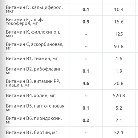
Витамин D, кальциферол,
0.1
10.4
мкг
Витамин E, альфа
0.3
15.6
токоферол, мг
Витамин K, филлохинон,
~
125
мкг
Витамин C, аскорбиновая,
~
93.8
мг
Витамин B1, тиамин, мг
~
1.6
Витамин B2, рибофлавин,
0.1
1.9
мг
Витамин B3, витамин PP,
4.6
20.8
ниацин, мг
Витамин B4, холин, мг
~
520.8
Витамин B5, пантотеновая,
0.1
5.2
мг
Витамин B6, пиридоксин,
0.2
2.1
мг
Витамин B7, биотин, мг
~
52.1