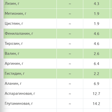
Лизин, г
~
4.3
Метионин, г
~
1.9
Цистеин, г
~
1.9
Фенилаланин, г
~
4.6
Тирозин, г
~
4.6
Валин, г
~
2.6
Аргинин, г
~
6.4
Гистидин, г
~
2.2
Аланин, г
~
6.9
Аспарагиновая, г
~
12.7
Глутаминовая, г
~
14.2