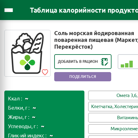
Таблица калорийности продукт
Соль морская йодированная
РЕЙТИНГ ПОЛЕЗНОСТИ ПРОДУКТА:
поваренная пищевая (Маркет
ПОЛЕЗЕН В НЕБОЛЬШИХ
Перекрёсток)
КОЛИЧЕСТВАХ
ДОБАВИТЬ В РАЦИОН
ПОДЕЛИТЬСЯ
Омега 3,6,
~
Ккал :
Клетчатка, Холестери
~
Белки, г :
~
Жиры, г :
Витамин
~
Углеводы, г :
Микроэлеме
~
Глик-ий индекс :