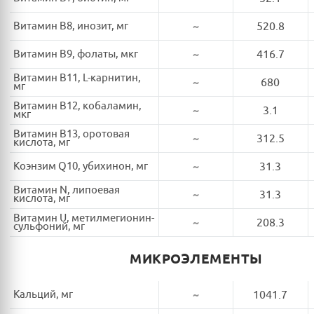
Витамин B8, инозит, мг
~
520.8
Витамин B9, фолаты, мкг
~
416.7
Витамин B11, L-карнитин,
~
680
мг
Витамин B12, кобаламин,
~
3.1
мкг
Витамин B13, оротовая
~
312.5
кислота, мг
Коэнзим Q10, убихинон, мг
~
31.3
Витамин N, липоевая
~
31.3
кислота, мг
Витамин U, метилмегионин-
~
208.3
сульфоний, мг
МИКРОЭЛЕМЕНТЫ
Кальций, мг
~
1041.7