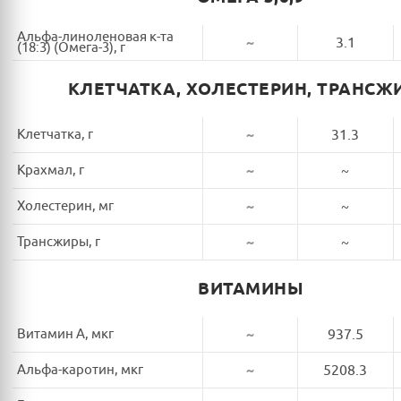
Альфа-линоленовая к-та
~
3.1
(18:3) (Омега-3), г
КЛЕТЧАТКА, ХОЛЕСТЕРИН, ТРАНСЖ
Клетчатка, г
~
31.3
Крахмал, г
~
~
Холестерин, мг
~
~
Трансжиры, г
~
~
ВИТАМИНЫ
Витамин A, мкг
~
937.5
Альфа-каротин, мкг
~
5208.3