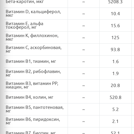
Бета-каротин, мкг
~
5208.3
Витамин D, кальциферол,
~
10.4
мкг
Витамин E, альфа
~
15.6
токоферол, мг
Витамин K, филлохинон,
~
125
мкг
Витамин C, аскорбиновая,
~
93.8
мг
Витамин B1, тиамин, мг
~
1.6
Витамин B2, рибофлавин,
~
1.9
мг
Витамин B3, витамин PP,
~
20.8
ниацин, мг
Витамин B4, холин, мг
~
520.8
Витамин B5, пантотеновая,
~
5.2
мг
Витамин B6, пиридоксин,
~
2.1
мг
Витамин B7, биотин, мг
~
52.1