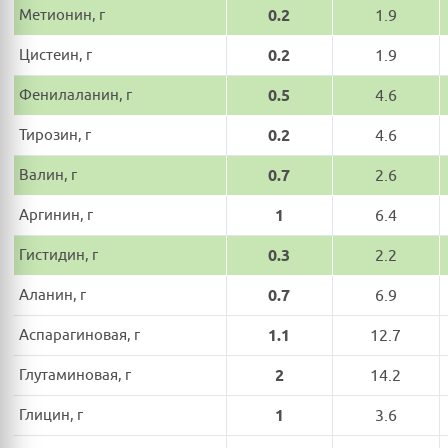
Метионин, г
0.2
1.9
Цистеин, г
0.2
1.9
Фенилаланин, г
0.5
4.6
Тирозин, г
0.2
4.6
Валин, г
0.7
2.6
Аргинин, г
1
6.4
Гистидин, г
0.3
2.2
Аланин, г
0.7
6.9
Аспарагиновая, г
1.1
12.7
Глутаминовая, г
2
14.2
Глицин, г
1
3.6