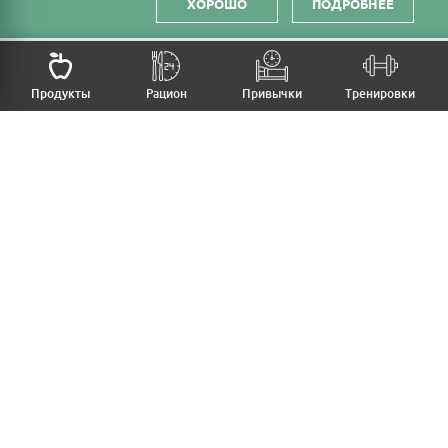
ХОРОШО
ПОДРОБНЕЕ
НАЗАД
Продукты
Рацион
Привычки
Тренировки
MFB
МОЙ РАЦИОН
МОИ ПРИВЫЧКИ
МОИ ТРЕНИРОВКИ
ПРОДУКТЫ
ПРОГРЕСС (ВЕС/ЗАМЕРЫ)
ЛИЧНЫЙ КАБИНЕТ
СТАТЬИ
КАЛЬКУЛЯТОРЫ