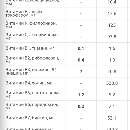
Витамин D, кальциферол,
~
10.4
мкг
Витамин E, альфа
~
15.6
токоферол, мг
Витамин K, филлохинон,
~
125
мкг
Витамин C, аскорбиновая,
~
93.8
мг
Витамин B1, тиамин, мг
0.1
1.6
Витамин B2, рибофлавин,
0.4
1.9
мг
Витамин B3, витамин PP,
7
20.8
ниацин, мг
Витамин B4, холин, мг
~
520.8
Витамин B5, пантотеновая,
1.2
5.2
мг
Витамин B6, пиридоксин,
0.2
2.1
мг
Витамин B7, биотин, мг
~
52.1
Витамин B8, инозит, мг
~
520.8