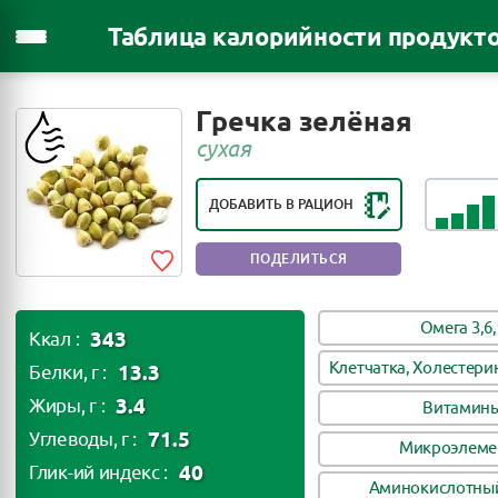
Таблица калорийности продукт
РЕЙТИНГ ПОЛЕЗНОСТИ ПРОДУКТА:
Гречка зелёная
ОЧЕНЬ ПОЛЕЗНЫЙ ПРОДУКТ
сухая
ДОБАВИТЬ В РАЦИОН
ПОДЕЛИТЬСЯ
Омега 3,6,
343
Ккал :
Клетчатка, Холестери
13.3
Белки, г :
3.4
Жиры, г :
Витамин
71.5
Углеводы, г :
Микроэлеме
40
Глик-ий индекс :
Аминокислотный