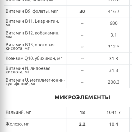
Витамин B9, фолаты, мкг
30
416.7
Витамин B11, L-карнитин,
~
680
мг
Витамин B12, кобаламин,
~
3.1
мкг
Витамин B13, оротовая
~
312.5
кислота, мг
Коэнзим Q10, убихинон, мг
~
31.3
Витамин N, липоевая
~
31.3
кислота, мг
Витамин U, метилмегионин-
~
208.3
сульфоний, мг
МИКРОЭЛЕМЕНТЫ
Кальций, мг
18
1041.7
Железо, мг
2.2
10.4