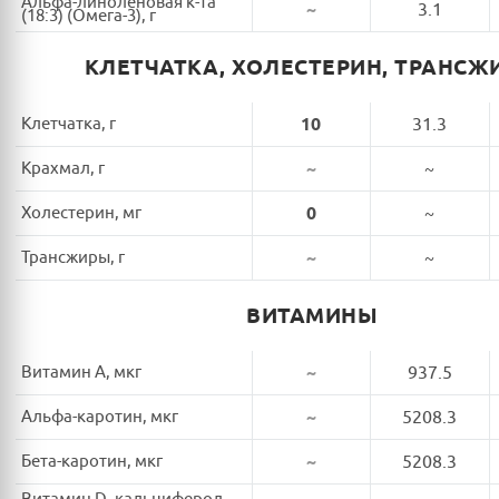
Альфа-линоленовая к-та
~
3.1
(18:3) (Омега-3), г
КЛЕТЧАТКА, ХОЛЕСТЕРИН, ТРАНСЖ
Клетчатка, г
10
31.3
Крахмал, г
~
~
Холестерин, мг
0
~
Трансжиры, г
~
~
ВИТАМИНЫ
Витамин A, мкг
~
937.5
Альфа-каротин, мкг
~
5208.3
Бета-каротин, мкг
~
5208.3