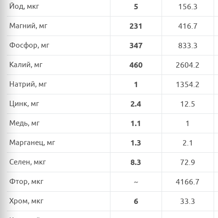
Йод, мкг
5
156.3
Магний, мг
231
416.7
Фосфор, мг
347
833.3
Калий, мг
460
2604.2
Натрий, мг
1
1354.2
Цинк, мг
2.4
12.5
Медь, мг
1.1
1
Марганец, мг
1.3
2.1
Селен, мкг
8.3
72.9
Фтор, мкг
~
4166.7
Хром, мкг
6
33.3