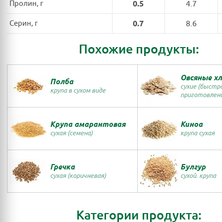
Пролин, г
0.5
4.7
Серин, г
0.7
8.6
Похожие продукты:
Овсяные х
Полба
сухие (быстр
крупа в сухом виде
приготовлени
Крупа амарантовая
Киноа
сухая (семена)
крупа сухая
Гречка
Булгур
сухая (коричневая)
сухой. крупа
Категории продукта: