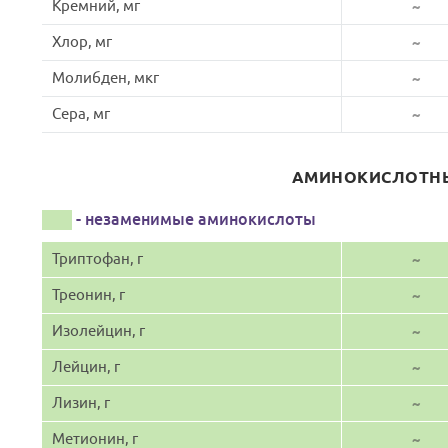
Кремний, мг
~
Хлор, мг
~
Молибден, мкг
~
Сера, мг
~
АМИНОКИСЛОТНЫ
- незаменимые аминокислоты
Триптофан, г
~
Треонин, г
~
Изолейцин, г
~
Лейцин, г
~
Лизин, г
~
Метионин, г
~