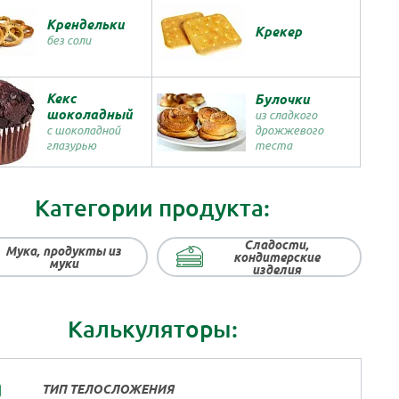
Крендельки
Крекер
без соли
Кекс
Булочки
шоколадный
из сладкого
дрожжевого
с шоколадной
теста
глазурью
Категории продукта:
Сладости,
Мука, продукты из
кондитерские
муки
изделия
Калькуляторы:
ТИП ТЕЛОСЛОЖЕНИЯ