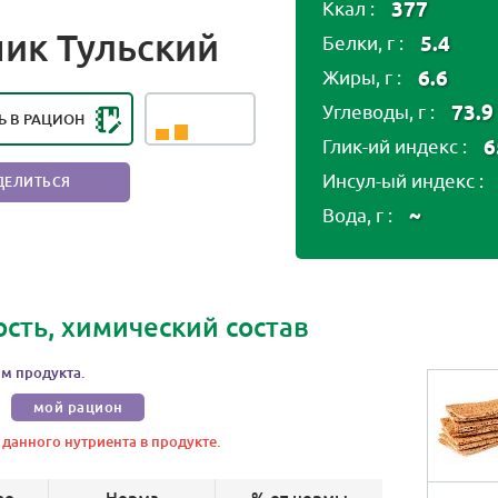
377
Ккал :
НГ ПОЛЕЗНОСТИ ПРОДУКТА:
ик Тульский
5.4
Белки, г :
РЕДЕН ПРИ ЧАСТОМ
УПОРТРЕБЛЕНИИ
6.6
Жиры, г :
73.9
Углеводы, г :
Ь В РАЦИОН
6
Глик-ий индекс :
Инсул-ый индекс :
ДЕЛИТЬСЯ
~
Вода, г :
ость, химический состав
м продукта.
мой рацион
 данного нутриента в продукте.