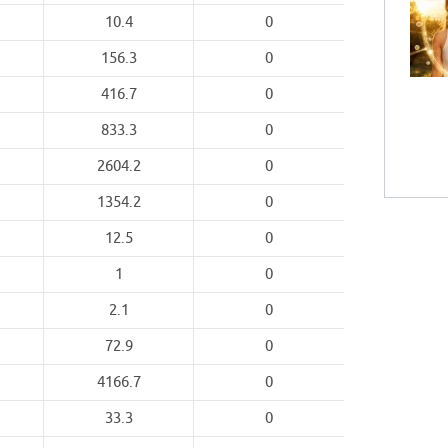
10.4
0
156.3
0
416.7
0
833.3
0
2604.2
0
1354.2
0
12.5
0
1
0
2.1
0
72.9
0
4166.7
0
33.3
0