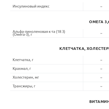
Инсулиновый индекс
~
ОМЕГА 3,
Альфа-линоленовая к-та (18:3)
~
(Омега-3), г
КЛЕТЧАТКА, ХОЛЕСТЕ
Клетчатка, г
~
Крахмал, г
~
Холестерин, мг
~
Трансжиры, г
~
ВИТАМИ