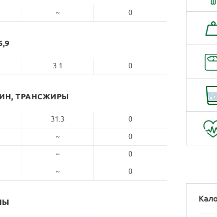
~
0
6,9
3.1
0
РИН, ТРАНСЖИРЫ
31.3
0
~
0
~
0
~
0
Кало
НЫ