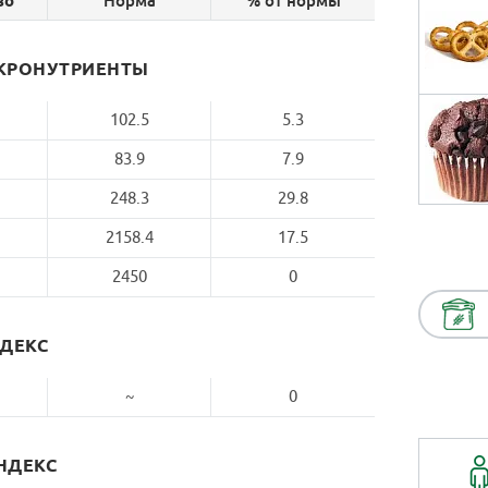
Норма
% от нормы
во
КРОНУТРИЕНТЫ
102.5
5.3
83.9
7.9
248.3
29.8
2158.4
17.5
2450
0
НДЕКС
~
0
НДЕКС