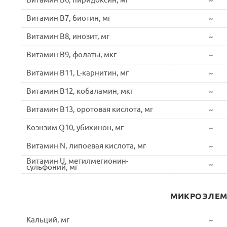
Витамин B6, пиридоксин, мг
~
Витамин B7, биотин, мг
~
Витамин B8, инозит, мг
~
Витамин B9, фолаты, мкг
~
Витамин B11, L-карнитин, мг
~
Витамин B12, кобаламин, мкг
~
Витамин B13, оротовая кислота, мг
~
Коэнзим Q10, убихинон, мг
~
Витамин N, липоевая кислота, мг
~
Витамин U, метилмегионин-
~
сульфоний, мг
МИКРОЭЛЕ
Кальций, мг
~