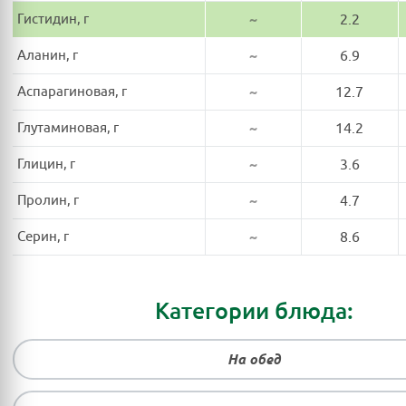
Гистидин, г
~
2.2
Аланин, г
~
6.9
Аспарагиновая, г
~
12.7
Глутаминовая, г
~
14.2
Глицин, г
~
3.6
Пролин, г
~
4.7
Серин, г
~
8.6
Категории блюда:
На обед