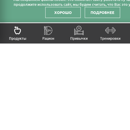
продолжите использовать сайт, мы будем считать, что Вас это у
ХОРОШО
ПОДРОБНЕЕ
НАЗАД
Продукты
Рацион
Привычки
Тренировки
MFB
МОЙ РАЦИОН
МОИ ПРИВЫЧКИ
МОИ ТРЕНИРОВКИ
ПРОДУКТЫ
ПРОГРЕСС (ВЕС/ЗАМЕРЫ)
ЛИЧНЫЙ КАБИНЕТ
СТАТЬИ