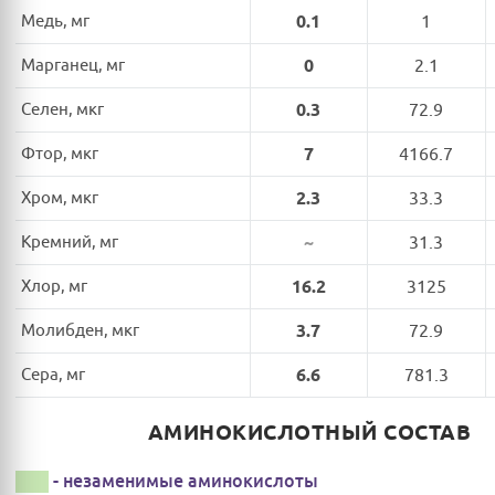
Медь, мг
0.1
1
Марганец, мг
0
2.1
Селен, мкг
0.3
72.9
Фтор, мкг
7
4166.7
Хром, мкг
2.3
33.3
Кремний, мг
~
31.3
Хлор, мг
16.2
3125
Молибден, мкг
3.7
72.9
Сера, мг
6.6
781.3
АМИНОКИСЛОТНЫЙ СОСТАВ
- незаменимые аминокислоты