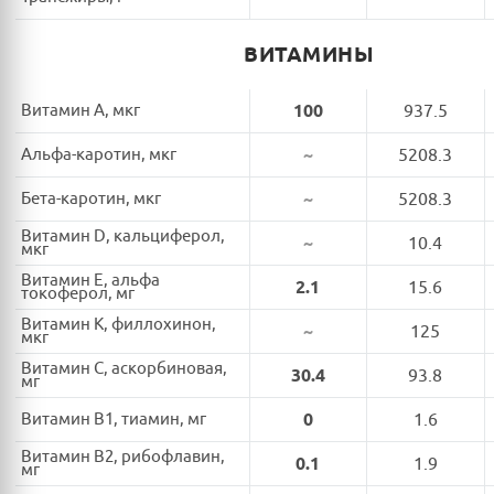
ВИТАМИНЫ
Витамин A, мкг
100
937.5
Альфа-каротин, мкг
~
5208.3
Бета-каротин, мкг
~
5208.3
Витамин D, кальциферол,
~
10.4
мкг
Витамин E, альфа
2.1
15.6
токоферол, мг
Витамин K, филлохинон,
~
125
мкг
Витамин C, аскорбиновая,
30.4
93.8
мг
Витамин B1, тиамин, мг
0
1.6
Витамин B2, рибофлавин,
0.1
1.9
мг