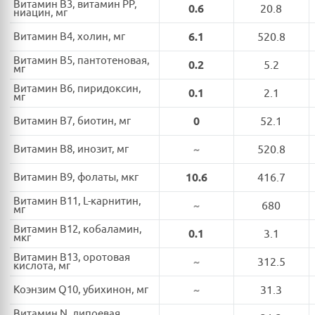
Витамин B3, витамин PP,
0.6
20.8
ниацин, мг
Витамин B4, холин, мг
6.1
520.8
Витамин B5, пантотеновая,
0.2
5.2
мг
Витамин B6, пиридоксин,
0.1
2.1
мг
Витамин B7, биотин, мг
0
52.1
Витамин B8, инозит, мг
~
520.8
Витамин B9, фолаты, мкг
10.6
416.7
Витамин B11, L-карнитин,
~
680
мг
Витамин B12, кобаламин,
0.1
3.1
мкг
Витамин B13, оротовая
~
312.5
кислота, мг
Коэнзим Q10, убихинон, мг
~
31.3
Витамин N, липоевая