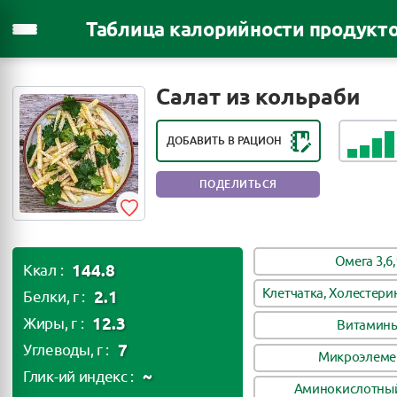
Таблица калорийности продукт
РЕЙТИНГ ПОЛЕЗНОСТИ ПРОДУКТА:
ПОЛЕЗНЫЙ ПРОДУКТ
Салат из кольраби
ДОБАВИТЬ В РАЦИОН
ПОДЕЛИТЬСЯ
Омега 3,6,
144.8
Ккал :
Клетчатка, Холестери
2.1
Белки, г :
12.3
Жиры, г :
Витамин
7
Углеводы, г :
Микроэлеме
~
Глик-ий индекс :
Аминокислотный