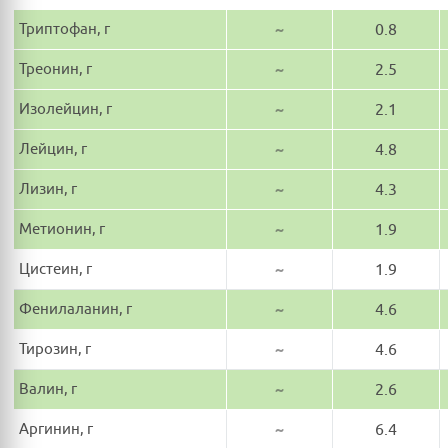
Триптофан, г
~
0.8
Треонин, г
~
2.5
Изолейцин, г
~
2.1
Лейцин, г
~
4.8
Лизин, г
~
4.3
Метионин, г
~
1.9
Цистеин, г
~
1.9
Фенилаланин, г
~
4.6
Тирозин, г
~
4.6
Валин, г
~
2.6
Аргинин, г
~
6.4