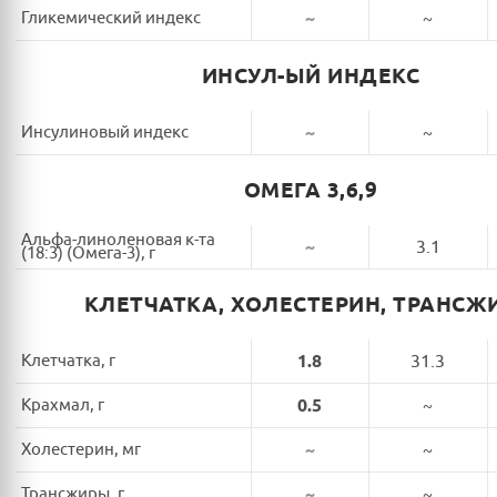
Гликемический индекс
~
~
ИНСУЛ-ЫЙ ИНДЕКС
Инсулиновый индекс
~
~
ОМЕГА 3,6,9
Альфа-линоленовая к-та
~
3.1
(18:3) (Омега-3), г
КЛЕТЧАТКА, ХОЛЕСТЕРИН, ТРАНСЖ
Клетчатка, г
1.8
31.3
Крахмал, г
0.5
~
Холестерин, мг
~
~
Трансжиры, г
~
~