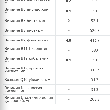
0.2
5.2
мг
Витамин B6, пиридоксин,
0.1
2.1
мг
Витамин B7, биотин, мг
0
52.1
Витамин B8, инозит, мг
~
520.8
Витамин B9, фолаты, мкг
4.8
416.7
Витамин B11, L-карнитин,
~
680
мг
Витамин B12, кобаламин,
0.1
3.1
мкг
Витамин B13, оротовая
~
312.5
кислота, мг
Коэнзим Q10, убихинон, мг
~
31.3
Витамин N, липоевая
~
31.3
кислота, мг
Витамин U, метилмегионин-
~
208.3
сульфоний, мг