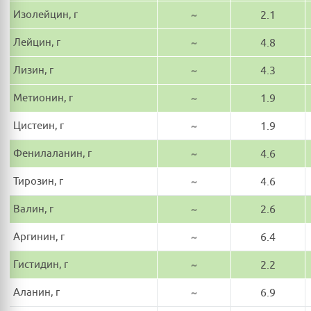
Изолейцин, г
~
2.1
Лейцин, г
~
4.8
Лизин, г
~
4.3
Метионин, г
~
1.9
Цистеин, г
~
1.9
Фенилаланин, г
~
4.6
Тирозин, г
~
4.6
Валин, г
~
2.6
Аргинин, г
~
6.4
Гистидин, г
~
2.2
Аланин, г
~
6.9