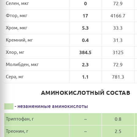
Селен, мкг
0
72.9
Фтор, мкг
17
4166.7
Хром, мкг
5.3
33.3
Кремний, мг
0.4
31.3
Хлор, мг
384.5
3125
Молибден, мкг
2.3
72.9
Сера, мг
1.1
781.3
АМИНОКИСЛОТНЫЙ СОСТАВ
- незаменимые аминокислоты
Триптофан, г
~
0.8
Треонин, г
~
2.5