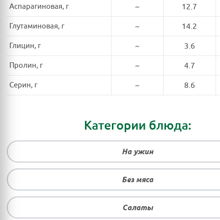
Аспарагиновая, г
~
12.7
Глутаминовая, г
~
14.2
Глицин, г
~
3.6
Пролин, г
~
4.7
Серин, г
~
8.6
Категории блюда:
На ужин
Без мяса
Салаты