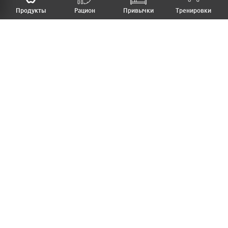
НАЗАД
Продукты
Рацион
Привычки
Тренировки
MFB
МОЙ РАЦИОН
МОИ ПРИВЫЧКИ
МОИ ТРЕНИРОВКИ
ПРОДУКТЫ
ПРОГРЕСС (ВЕС/ЗАМЕРЫ)
ЛИЧНЫЙ КАБИНЕТ
СТАТЬИ
КАЛЬКУЛЯТОРЫ
РЕЦЕПТЫ
PRO ВЕРСИЯ
ДОБАВИТЬ ПРОДУКТ