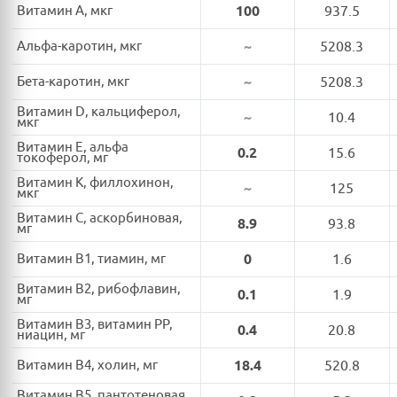
Витамин A, мкг
100
937.5
Альфа-каротин, мкг
~
5208.3
Бета-каротин, мкг
~
5208.3
Витамин D, кальциферол,
~
10.4
мкг
Витамин E, альфа
0.2
15.6
токоферол, мг
Витамин K, филлохинон,
~
125
мкг
Витамин C, аскорбиновая,
8.9
93.8
мг
Витамин B1, тиамин, мг
0
1.6
Витамин B2, рибофлавин,
0.1
1.9
мг
Витамин B3, витамин PP,
0.4
20.8
ниацин, мг
Витамин B4, холин, мг
18.4
520.8
Витамин B5, пантотеновая,