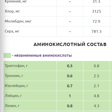
Кремний, мг
~
31.3
Хлор, мг
~
3125
Молибден, мкг
~
72.9
Сера, мг
~
781.3
АМИНОКИСЛОТНЫЙ СОСТАВ
- незаменимые аминокислоты
Триптофан, г
0.3
0.8
Треонин, г
0.6
2.5
Изолейцин, г
0.7
2.1
Лейцин, г
1
4.8
Лизин, г
0.8
4.3