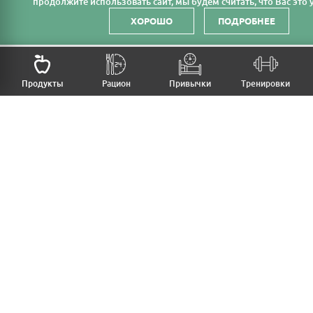
продолжите использовать сайт, мы будем считать, что Вас это у
ХОРОШО
ПОДРОБНЕЕ
НАЗАД
Продукты
Рацион
Привычки
Тренировки
MFB
МОЙ РАЦИОН
МОИ ПРИВЫЧКИ
МОИ ТРЕНИРОВКИ
ПРОДУКТЫ
ПРОГРЕСС (ВЕС/ЗАМЕРЫ)
ЛИЧНЫЙ КАБИНЕТ
СТАТЬИ