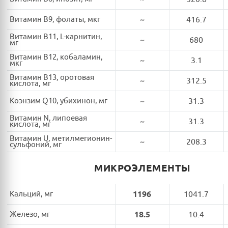
Витамин B9, фолаты, мкг
~
416.7
Витамин B11, L-карнитин,
~
680
мг
Витамин B12, кобаламин,
~
3.1
мкг
Витамин B13, оротовая
~
312.5
кислота, мг
Коэнзим Q10, убихинон, мг
~
31.3
Витамин N, липоевая
~
31.3
кислота, мг
Витамин U, метилмегионин-
~
208.3
сульфоний, мг
МИКРОЭЛЕМЕНТЫ
Кальций, мг
1196
1041.7
Железо, мг
18.5
10.4