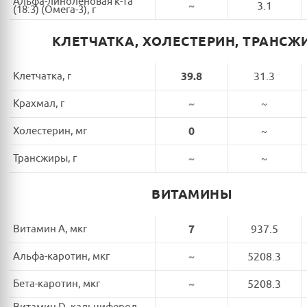
Альфа-линоленовая к-та
~
3.1
(18:3) (Омега-3), г
КЛЕТЧАТКА, ХОЛЕСТЕРИН, ТРАНСЖ
Клетчатка, г
39.8
31.3
Крахмал, г
~
~
Холестерин, мг
0
~
Трансжиры, г
~
~
ВИТАМИНЫ
Витамин A, мкг
7
937.5
Альфа-каротин, мкг
~
5208.3
Бета-каротин, мкг
~
5208.3