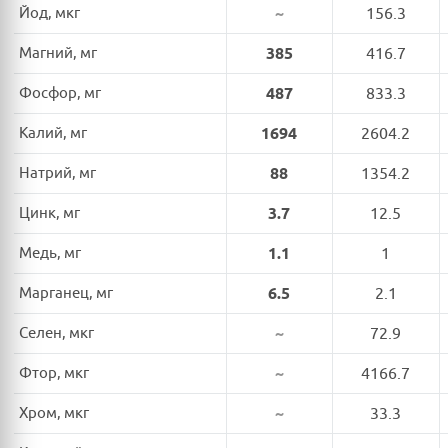
Йод, мкг
~
156.3
Магний, мг
385
416.7
Фосфор, мг
487
833.3
Калий, мг
1694
2604.2
Натрий, мг
88
1354.2
Цинк, мг
3.7
12.5
Медь, мг
1.1
1
Марганец, мг
6.5
2.1
Селен, мкг
~
72.9
Фтор, мкг
~
4166.7
Хром, мкг
~
33.3