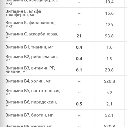
Витамин D, кальциферол,
~
10.4
мкг
Витамин E, альфа
~
15.6
токоферол, мг
Витамин K, филлохинон,
~
125
мкг
Витамин C, аскорбиновая,
21
93.8
мг
Витамин B1, тиамин, мг
0.4
1.6
Витамин B2, рибофлавин,
0.4
1.9
мг
Витамин B3, витамин PP,
6.1
20.8
ниацин, мг
Витамин B4, холин, мг
~
520.8
Витамин B5, пантотеновая,
~
5.2
мг
Витамин B6, пиридоксин,
0.5
2.1
мг
Витамин B7, биотин, мг
~
52.1
Витамин B8, инозит, мг
~
520.8