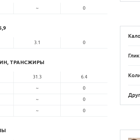
~
0
6,9
Кало
3.1
0
Глик
РИН, ТРАНСЖИРЫ
Коли
31.3
6.4
~
0
Друг
~
0
~
0
НЫ