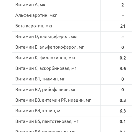
Витамин A, мкг
2
Альфа-каротин, мкг
~
Бета-каротин, мкг
21
Витамин D, кальциферол, мкг
~
Витамин E, альфа токоферол, мг
0
Витамин K, филлохинон, мкг
0.2
Витамин C, аскорбиновая, мг
3.6
Витамин B1, тиамин, мг
0
Витамин B2, рибофлавин, мг
0
Витамин B3, витамин PP, ниацин, мг
0.3
Витамин B4, холин, мг
6.3
Витамин B5, пантотеновая, мг
0.1