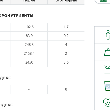
Норма
% от нормы
во
КРОНУТРИЕНТЫ
102.5
1.7
83.9
0.2
248.3
4
2158.4
2
2450
3.6
НДЕКС
~
0
НДЕКС