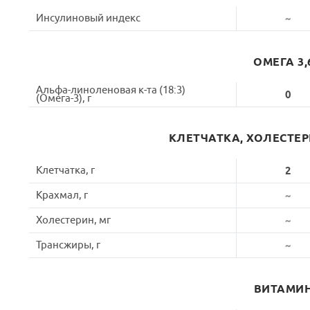
Инсулиновый индекс
~
ОМЕГА 3,
Альфа-линоленовая к-та (18:3)
0
(Омега-3), г
КЛЕТЧАТКА, ХОЛЕСТЕ
Клетчатка, г
2
Крахмал, г
~
Холестерин, мг
~
Трансжиры, г
~
ВИТАМИ