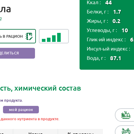
44
Ккал :
ла
1.7
НГ ПОЛЕЗНОСТИ ПРОДУКТА:
Белки, г :
ОЛЕЗНЫЙ ПРОДУКТ
я
0.2
Жиры, г :
10
Углеводы, г :
Ь В РАЦИОН
6
Глик-ий индекс :
Инсул-ый индекс :
ДЕЛИТЬСЯ
87.1
Вода, г :
сть, химический состав
м продукта.
мой рацион
 данного нутриента в продукте.