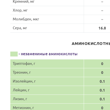
Кремний, мг
~
Хлор, мг
~
Молибден, мкг
~
Сера, мг
16.8
АМИНОКИСЛОТНЫ
- незаменимые аминокислоты
Триптофан, г
0
Треонин, г
0
Изолейцин, г
0.1
Лейцин, г
0.1
Лизин, г
0.1
Метионин, г
0