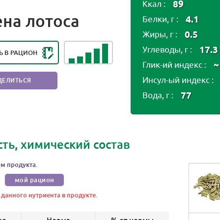
89
Ккал :
НГ ПОЛЕЗНОСТИ ПРОДУКТА:
на лотоса
4.1
Белки, г :
Ь ПОЛЕЗНЫЙ ПРОДУКТ
0.5
Жиры, г :
17.3
Углеводы, г :
Ь В РАЦИОН
~
Глик-ий индекс :
Инсул-ый индекс :
ДЕЛИТЬСЯ
77
Вода, г :
сть, химический состав
м продукта.
мой рацион
 данного нутриента в продукте.