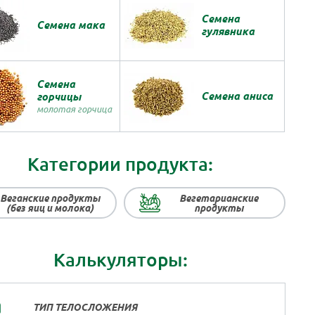
Семена
Семена мака
гулявника
Семена
Семена аниса
горчицы
молотая горчица
Категории продукта:
Веганские продукты
Вегетарианские
(без яиц и молока)
продукты
Калькуляторы:
ТИП ТЕЛОСЛОЖЕНИЯ