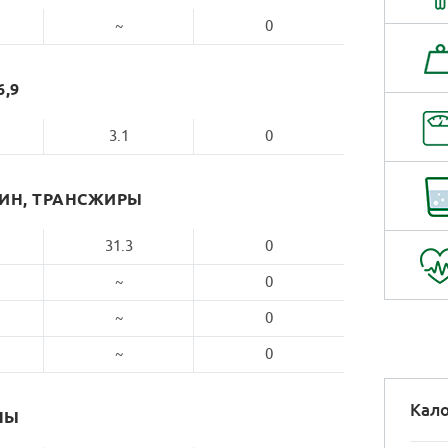
~
0
6,9
3.1
0
РИН, ТРАНСЖИРЫ
31.3
0
~
0
~
0
~
0
Кало
НЫ