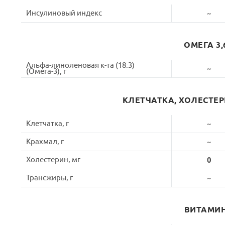
Инсулиновый индекс
~
ОМЕГА 3,
Альфа-линоленовая к-та (18:3)
~
(Омега-3), г
КЛЕТЧАТКА, ХОЛЕСТЕ
Клетчатка, г
~
Крахмал, г
~
Холестерин, мг
0
Трансжиры, г
~
ВИТАМИ