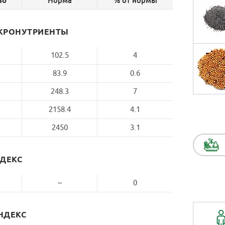
Норма
% от нормы
во
КРОНУТРИЕНТЫ
102.5
4
83.9
0.6
248.3
7
2158.4
4.1
2450
3.1
НДЕКС
~
0
НДЕКС