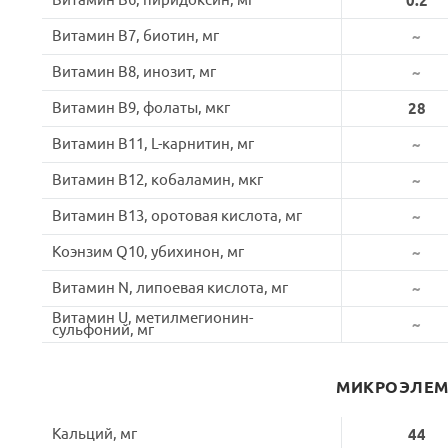
Витамин B6, пиридоксин, мг
0.2
Витамин B7, биотин, мг
~
Витамин B8, инозит, мг
~
Витамин B9, фолаты, мкг
28
Витамин B11, L-карнитин, мг
~
Витамин B12, кобаламин, мкг
~
Витамин B13, оротовая кислота, мг
~
Коэнзим Q10, убихинон, мг
~
Витамин N, липоевая кислота, мг
~
Витамин U, метилмегионин-
~
сульфоний, мг
МИКРОЭЛЕ
Кальций, мг
44