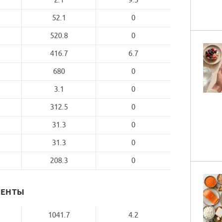
2.1
9.5
52.1
0
520.8
0
416.7
6.7
680
0
3.1
0
312.5
0
31.3
0
31.3
0
208.3
0
МЕНТЫ
1041.7
4.2