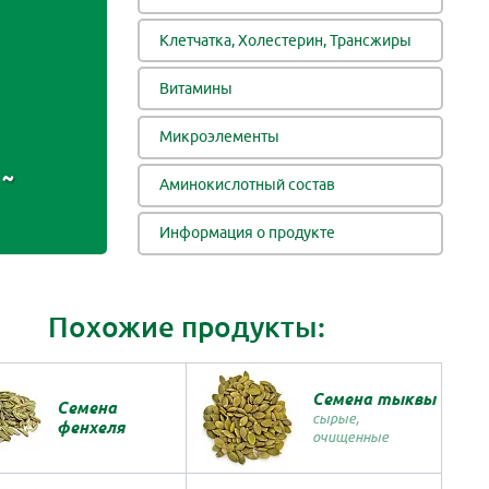
Клетчатка, Холестерин, Трансжиры
Витамины
Микроэлементы
~
Аминокислотный состав
Информация о продукте
Похожие продукты:
Семена тыквы
Семена
сырые,
фенхеля
очищенные