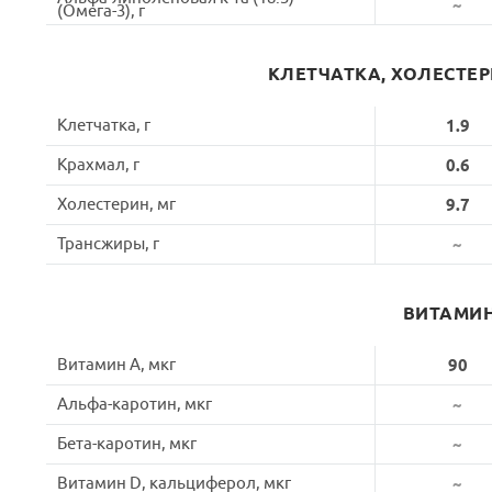
~
(Омега-3), г
КЛЕТЧАТКА, ХОЛЕСТЕ
Клетчатка, г
1.9
Крахмал, г
0.6
Холестерин, мг
9.7
Трансжиры, г
~
ВИТАМИ
Витамин A, мкг
90
Альфа-каротин, мкг
~
Бета-каротин, мкг
~
Витамин D, кальциферол, мкг
~