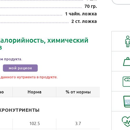
70 гр.
1 чайн. ложка
2 ст. ложка
 калорийность, химический
в
м продукта.
мой рацион
 данного нутриента в продукте.
Норма
% от нормы
во
КРОНУТРИЕНТЫ
102.5
3.7