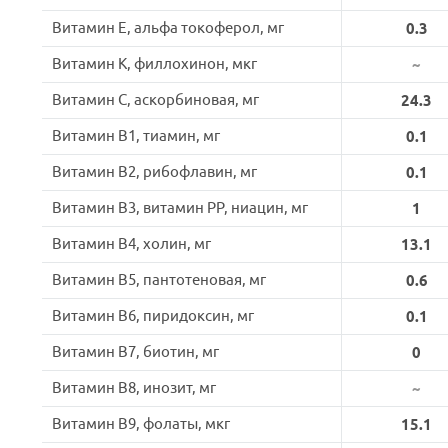
Витамин E, альфа токоферол, мг
0.3
Витамин K, филлохинон, мкг
~
Витамин C, аскорбиновая, мг
24.3
Витамин B1, тиамин, мг
0.1
Витамин B2, рибофлавин, мг
0.1
Витамин B3, витамин PP, ниацин, мг
1
Витамин B4, холин, мг
13.1
Витамин B5, пантотеновая, мг
0.6
Витамин B6, пиридоксин, мг
0.1
Витамин B7, биотин, мг
0
Витамин B8, инозит, мг
~
Витамин B9, фолаты, мкг
15.1