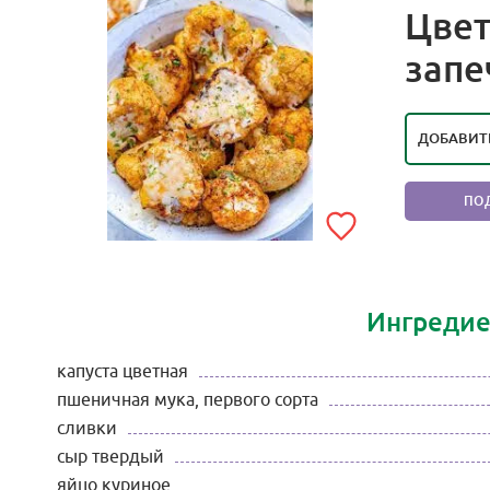
Цвет
РЕЙТИ
запе
П
ДОБАВИТ
ПО
Ингредие
капуста цветная
пшеничная мука, первого сорта
сливки
сыр твердый
яйцо куриное