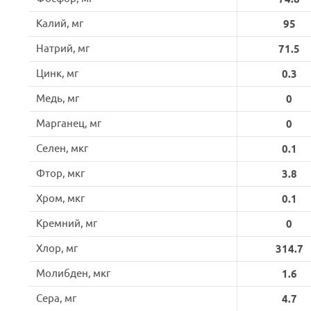
Калий, мг
95
Натрий, мг
71.5
Цинк, мг
0.3
Медь, мг
0
Марганец, мг
0
Селен, мкг
0.1
Фтор, мкг
3.8
Хром, мкг
0.1
Кремний, мг
0
Хлор, мг
314.7
Молибден, мкг
1.6
Сера, мг
4.7