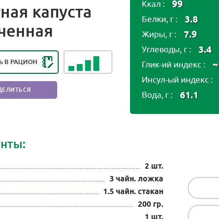
99
Ккал :
ная капуста
3.8
Белки, г :
НГ ПОЛЕЗНОСТИ ПРОДУКТА:
ченная
ОЛЕЗНЫЙ ПРОДУКТ
7.9
Жиры, г :
3.4
Углеводы, г :
Ь В РАЦИОН
~
Глик-ий индекс :
Инсул-ый индекс :
ДЕЛИТЬСЯ
61.1
Вода, г :
нты:
2 шт.
3 чайн. ложка
1.5 чайн. стакан
200 гр.
1 шт.