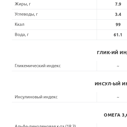
Жиры, г
7.9
Углеводы, г
3.4
Ккал
99
Вода, г
61.1
ГЛИК-ИЙ И
Гликемический индекс
~
ИНСУЛ-ЫЙ И
Инсулиновый индекс
~
ОМЕГА 3,
Альфа-линоленовая к-та (18:3)