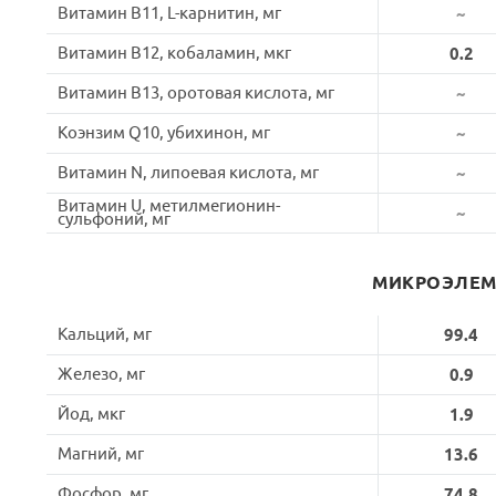
Витамин B11, L-карнитин, мг
~
Витамин B12, кобаламин, мкг
0.2
Витамин B13, оротовая кислота, мг
~
Коэнзим Q10, убихинон, мг
~
Витамин N, липоевая кислота, мг
~
Витамин U, метилмегионин-
~
сульфоний, мг
МИКРОЭЛЕ
Кальций, мг
99.4
Железо, мг
0.9
Йод, мкг
1.9
Магний, мг
13.6
Фосфор, мг
74.8