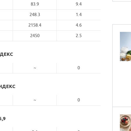
83.9
9.4
248.3
1.4
2158.4
4.6
2450
2.5
НДЕКС
~
0
НДЕКС
~
0
6,9