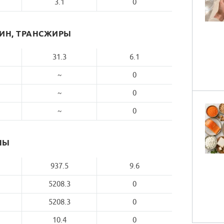
3.1
0
РИН, ТРАНСЖИРЫ
31.3
6.1
~
0
~
0
~
0
НЫ
937.5
9.6
5208.3
0
5208.3
0
10.4
0