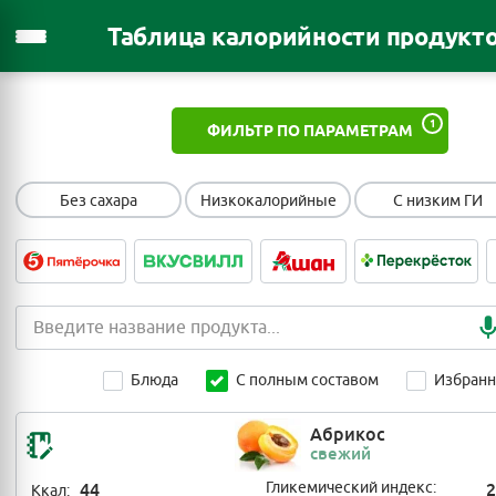
Таблица калорийности продукт
1
ФИЛЬТР ПО ПАРАМЕТРАМ
Без сахара
Низкокалорийные
С низким ГИ
Блюда
С полным составом
Избран
Абрикос
свежий
44
Гликемический индекс:
2
Ккал: