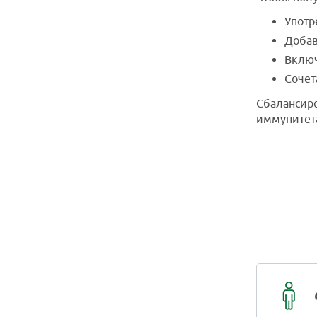
Употр
Добав
Включ
Сочет
Сбалансиро
иммунитета