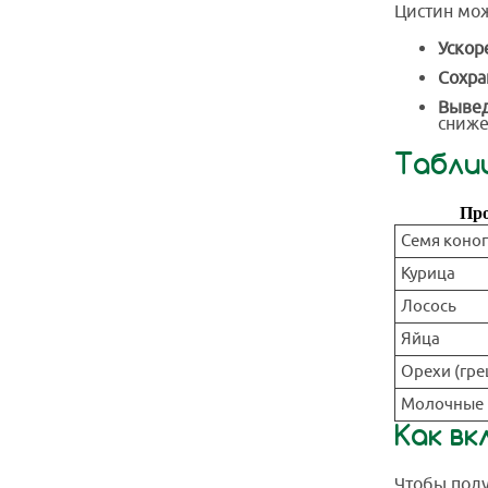
Цистин мож
Ускор
Сохра
Вывед
сниже
Табли
Пр
Семя коно
Курица
Лосось
Яйца
Орехи (гре
Молочные 
Как вк
Чтобы полу