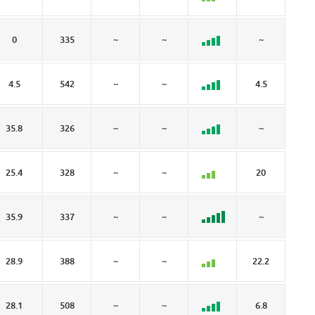
0
335
~
~
~
~
4.5
542
~
~
4.5
~
35.8
326
~
~
~
5.
25.4
328
~
~
20
5.
35.9
337
~
~
~
~
28.9
388
~
~
22.2
6.
28.1
508
~
~
6.8
12.