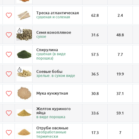
Треска атлантическая
62.8
2.4
сушеная и соленая
Семя конопляное
31.6
48.8
сухое
Спирулина
сушёная (в виде
57.5
7.7
порошка)
Соевые бобы
36.5
19.9
зрелые. в сухом виде
Мука кунжутная
30.8
37.1
Желток куриного
яйца
33.6
59.1
в виде порошка
Отруби овсяные
необработанные
17.3
7
термически