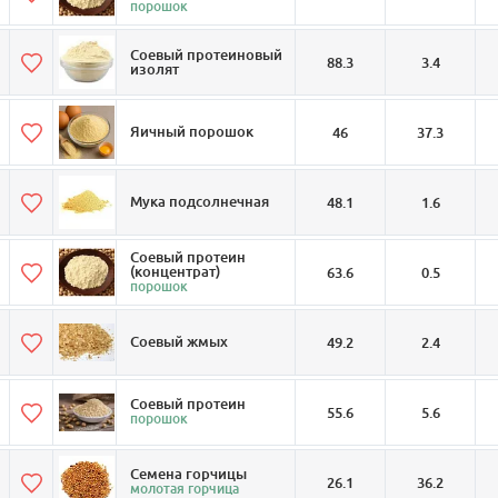
порошок
Соевый протеиновый
88.3
3.4
изолят
Яичный порошок
46
37.3
Мука подсолнечная
48.1
1.6
Соевый протеин
(концентрат)
63.6
0.5
порошок
Соевый жмых
49.2
2.4
Соевый протеин
55.6
5.6
порошок
Семена горчицы
26.1
36.2
молотая горчица