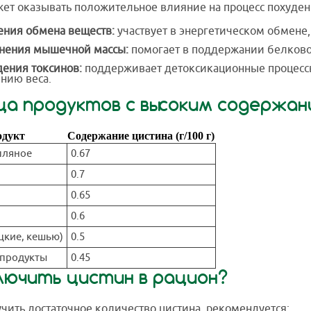
ет оказывать положительное влияние на процесс похудени
ения обмена веществ:
участвует в энергетическом обмене,
нения мышечной массы:
помогает в поддержании белково
ения токсинов:
поддерживает детоксикационные процессы
нию веса.
ца продуктов с высоким содержа
одукт
Содержание цистина (г/100 г)
пляное
0.67
0.7
0.65
0.6
цкие, кешью)
0.5
продукты
0.45
лючить цистин в рацион?
чить достаточное количество цистина, рекомендуется: