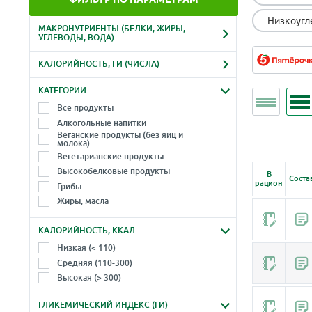
Низкоугл
МАКРОНУТРИЕНТЫ (БЕЛКИ, ЖИРЫ,
УГЛЕВОДЫ, ВОДА)
Белки, г
Жиры, г
КАЛОРИЙНОСТЬ, ГИ (ЧИСЛА)
-
-
Ккал
Гликемический индекс
КАТЕГОРИИ
Углеводы, г
Вода, г
-
-
Все продукты
-
-
Алкогольные напитки
Веганские продукты (без яиц и
молока)
Вегетарианские продукты
Высокобелковые продукты
В
Соста
рацион
Грибы
Жиры, масла
Зелень, травы, листья, салаты
КАЛОРИЙНОСТЬ, ККАЛ
Крупы, злаки
Макароны, лапша (паста)
Низкая (< 110)
Молоко и молочные продукты
Средняя (110-300)
Морепродукты
Высокая (> 300)
Морские водоросли
ГЛИКЕМИЧЕСКИЙ ИНДЕКС (ГИ)
Мука, продукты из муки