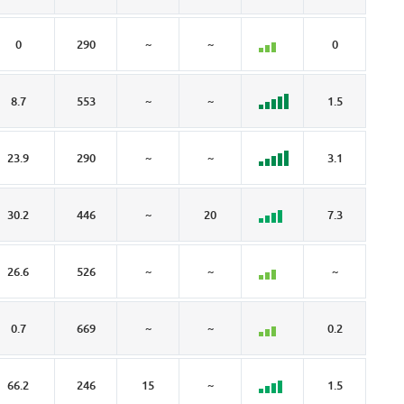
0
290
~
~
0
~
8.7
553
~
~
1.5
4
23.9
290
~
~
3.1
3.
30.2
446
~
20
7.3
9.
26.6
526
~
~
~
~
0.7
669
~
~
0.2
0
66.2
246
15
~
1.5
15.