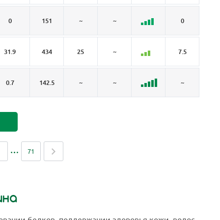
0
151
~
~
0
~
31.9
434
25
~
7.5
9.
0.7
142.5
~
~
~
0.
71
ина