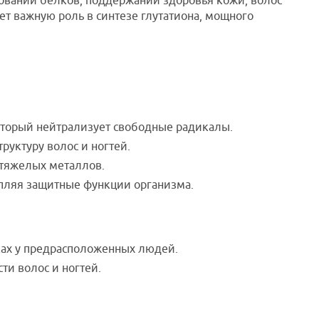
овании белков, поддержании здоровья кожи, волос
ает важную роль в синтезе глутатиона, мощного
который нейтрализует свободные радикалы.
труктуру волос и ногтей.
тяжелых металлов.
пляя защитные функции организма.
ках у предрасположенных людей.
ти волос и ногтей.