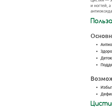
Цистин — э
и ногтей, 
антиоксида
Польз
Основн
Антио
Здоро
Деток
Подде
Возмож
Избыт
Дефиц
Цисти