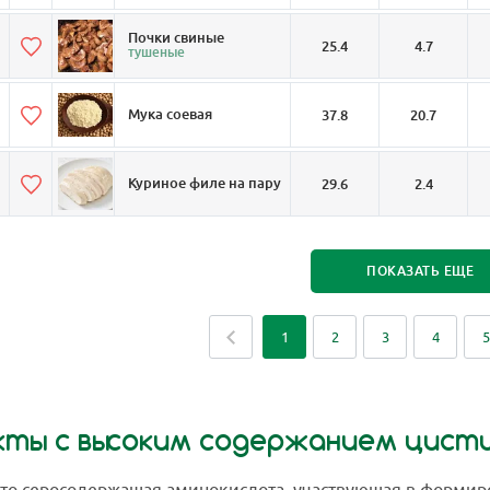
Почки свиные
25.4
4.7
тушеные
Мука соевая
37.8
20.7
Куриное филе на пару
29.6
2.4
ПОКАЗАТЬ ЕЩЕ
1
2
3
4
5
кты с высоким содержанием цист