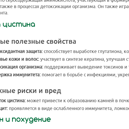
то серосодержащая аминокислота, участвующая в формир
а также в процессах детоксикации организма. Он также игр
нта.
а цистина
ые полезные свойства
ксидантная защита:
способствует выработке глутатиона, 
вье кожи и волос:
участвует в синтезе кератина, улучшая с
сикация организма:
поддерживает выведение токсинов и 
ржка иммунитета:
помогает в борьбе с инфекциями, укре
ные риски и вред
ок цистина:
может привести к образованию камней в поч
ит:
проявляется в виде ослабленного иммунитета, ломкос
н и похудение