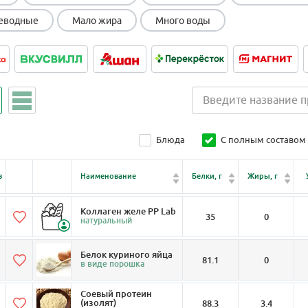
еводные
Мало жира
Много воды
Блюда
С полным составом
в
Наименование
Белки, г
Жиры, г
Коллаген желе PP Lab
35
0
натуральный
Белок куриного яйца
81.1
0
в виде порошка
Соевый протеин
(изолят)
88.3
3.4