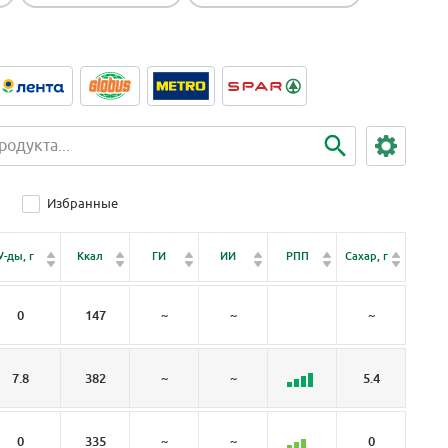
Избранные
Клет
У-ды, г
Ккал
ГИ
ИИ
РПП
Сахар, г
чатка,
0
147
~
~
~
~
7.8
382
~
~
5.4
0
0
335
~
~
0
0