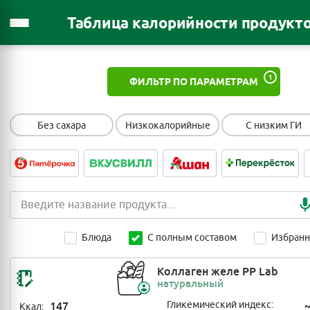
Таблица калорийности продукт
1
ФИЛЬТР ПО ПАРАМЕТРАМ
Без сахара
Низкокалорийные
С низким ГИ
Блюда
С полным составом
Избран
Коллаген желе PP Lab
натуральный
147
Гликемический индекс:
Ккал: