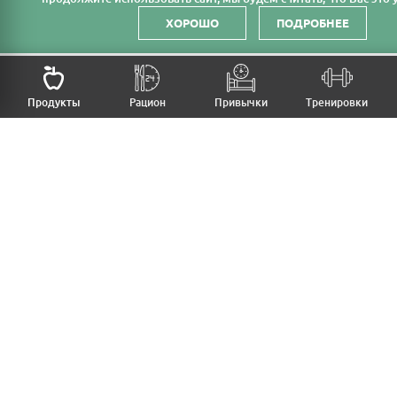
ХОРОШО
ПОДРОБНЕЕ
Продукты
Рацион
Привычки
Тренировки
MFB
МОЙ РАЦИОН
МОИ ПРИВЫЧКИ
МОИ ТРЕНИРОВКИ
ПРОДУКТЫ
ПРОГРЕСС (ВЕС/ЗАМЕРЫ)
ЛИЧНЫЙ КАБИНЕТ
СТАТЬИ
КАЛЬКУЛЯТОРЫ