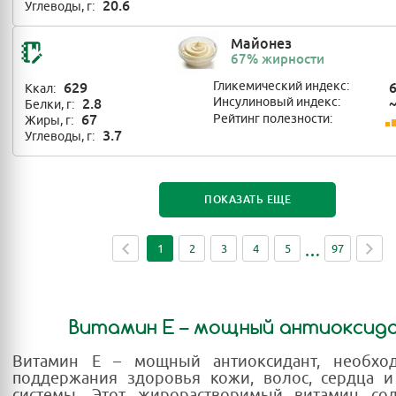
20.6
Углеводы, г:
Майонез
67% жирности
629
Гликемический индекс:
Ккал:
2.8
Инсулиновый индекс:
Белки, г:
67
Рейтинг полезности:
Жиры, г:
3.7
Углеводы, г:
ПОКАЗАТЬ ЕЩЕ
1
2
3
4
5
97
Витамин E – мощный антиоксид
Витамин E – мощный антиоксидант, необхо
поддержания здоровья кожи, волос, сердца 
системы. Этот жирорастворимый витамин со