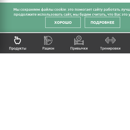
Мы cохраняем файлы cookie: это помогает сайту работать лучш
продолжите использовать сайт, мы будем считать, что Вас это у
ХОРОШО
ПОДРОБНЕЕ
Продукты
Рацион
Привычки
Тренировки
MFB
МОЙ РАЦИОН
МОИ ПРИВЫЧКИ
МОИ ТРЕНИРОВКИ
ПРОДУКТЫ
ПРОГРЕСС (ВЕС/ЗАМЕРЫ)
ЛИЧНЫЙ КАБИНЕТ