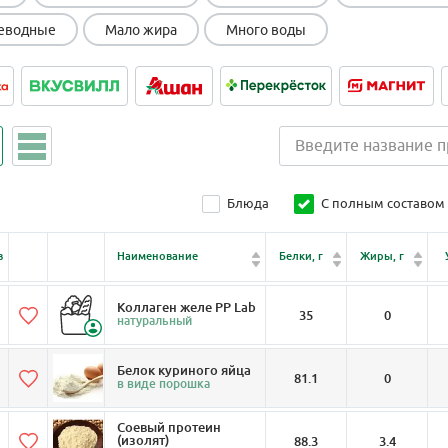
еводные
Мало жира
Много воды
Блюда
С полным составом
в
Наименование
Белки, г
Жиры, г
Коллаген желе PP Lab
35
0
натуральный
Белок куриного яйца
81.1
0
в виде порошка
Соевый протеин
(изолят)
88.3
3.4