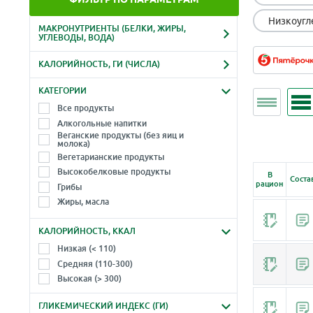
Низкоугл
МАКРОНУТРИЕНТЫ (БЕЛКИ, ЖИРЫ,
УГЛЕВОДЫ, ВОДА)
Белки, г
Жиры, г
КАЛОРИЙНОСТЬ, ГИ (ЧИСЛА)
-
-
Ккал
Гликемический индекс
КАТЕГОРИИ
Углеводы, г
Вода, г
-
-
Все продукты
-
-
Алкогольные напитки
Веганские продукты (без яиц и
молока)
Вегетарианские продукты
Высокобелковые продукты
В
Соста
рацион
Грибы
Жиры, масла
Зелень, травы, листья, салаты
КАЛОРИЙНОСТЬ, ККАЛ
Крупы, злаки
Макароны, лапша (паста)
Низкая (< 110)
Молоко и молочные продукты
Средняя (110-300)
Морепродукты
Высокая (> 300)
Морские водоросли
ГЛИКЕМИЧЕСКИЙ ИНДЕКС (ГИ)
Мука, продукты из муки