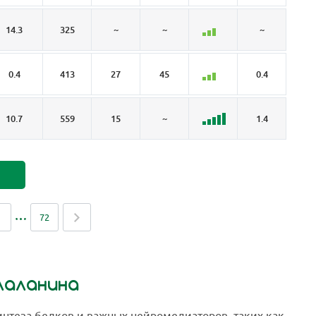
14.3
325
~
~
~
26.
0.4
413
27
45
0.4
0
10.7
559
15
~
1.4
6
72
лаланина