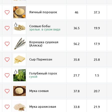
Яичный порошок
46
37.3
Соевые бобы
36.5
19.9
зрелые. в сухом виде
Корюшка сушеная
56.2
17.9
(Аляска)
Сыр Пармезан
35.8
25.8
Голубиный горох
21.7
1.5
сухой
Мука соевая
37.8
20.7
Мука арахисовая
33.8
21.9