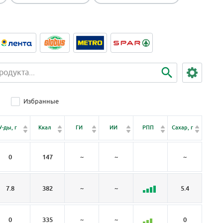
Избранные
Клет
У-ды, г
Ккал
ГИ
ИИ
РПП
Сахар, г
чатка,
0
147
~
~
~
~
7.8
382
~
~
5.4
0
0
335
~
~
0
0