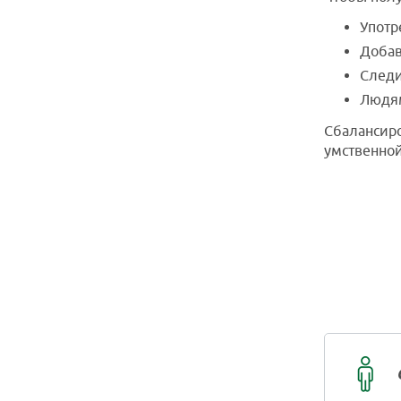
Употр
Добав
Следи
Людям
Сбалансир
умственной