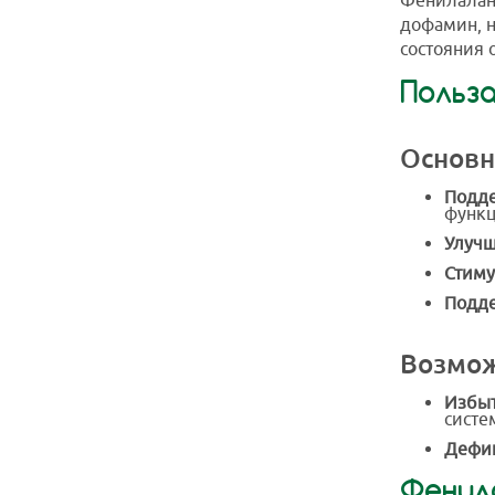
Фенилалани
дофамин, н
состояния 
Польз
Основн
Подде
функц
Улучш
Стиму
Подде
Возмож
Избыт
систе
Дефиц
Фенил