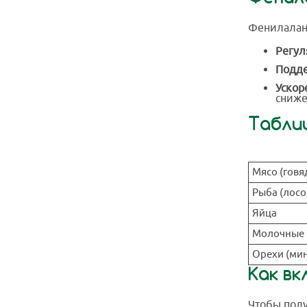
Фенилалани
Регул
Подде
Ускор
сниже
Табли
Мясо (говя
Рыба (лосо
Яйца
Молочные 
Орехи (мин
Как в
Чтобы полу