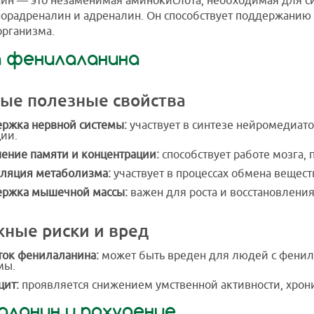
н — это незаменимая аминокислота, необходимая для си
орадреналин и адреналин. Он способствует поддержанию 
организма.
а фенилаланина
ые полезные свойства
ржка нервной системы:
участвует в синтезе нейромедиат
ии.
ение памяти и концентрации:
способствует работе мозга,
ляция метаболизма:
участвует в процессах обмена вещест
ржка мышечной массы:
важен для роста и восстановлени
ные риски и вред
ок фенилаланина:
может быть вреден для людей с фенил
мы.
ит:
проявляется снижением умственной активности, хрони
аланин и похудение