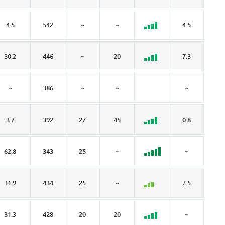
4.5
542
~
~
4.5
~
30.2
446
~
20
7.3
9.
~
386
~
~
~
~
3.2
392
27
45
0.8
0
62.8
343
25
~
~
15
31.9
434
25
~
7.5
9.
31.3
428
20
20
~
15.