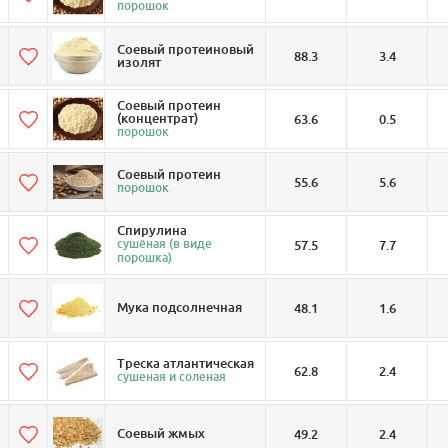
порошок
Соевый протеиновый
88.3
3.4
изолят
Соевый протеин
(концентрат)
63.6
0.5
порошок
Соевый протеин
55.6
5.6
порошок
Спирулина
сушёная (в виде
57.5
7.7
порошка)
Мука подсолнечная
48.1
1.6
Треска атлантическая
62.8
2.4
сушеная и соленая
Соевый жмых
49.2
2.4