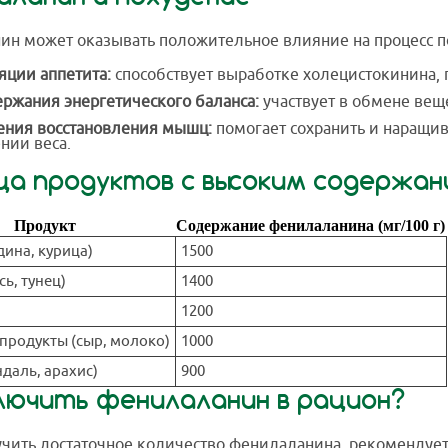
н может оказывать положительное влияние на процесс по
яции аппетита:
способствует выработке холецистокинина, 
ржания энергетического баланса:
участвует в обмене вещ
ения восстановления мышц:
помогает сохранить и наращив
нии веса.
ца продуктов с высоким содержа
Продукт
Содержание фенилаланина (мг/100 г)
дина, курица)
1500
сь, тунец)
1400
1200
продукты (сыр, молоко)
1000
даль, арахис)
900
ключить фенилаланин в рацион?
чить достаточное количество фенилаланина, рекомендует