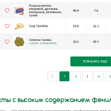
Разрыхлитель
пищевой, дрожжи,
40.4
7.6
пекарные, активные,
сухие
Сыр Грюйер
29.8
32.3
Семена тыквы
30.2
49.1
сырые, очищенные
ПОКАЗАТЬ ЕЩЕ
1
2
3
4
5
кты с высоким содержанием фени