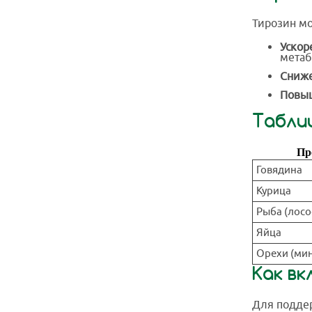
Тирозин мо
Ускор
метаб
Сниже
Повыш
Табли
Пр
Говядина
Курица
Рыба (лосо
Яйца
Орехи (мин
Как вк
Для поддер