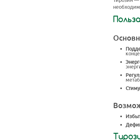
Тирозин — 
необходим 
Польз
Основн
Подде
конце
Энерг
энерг
Регул
метаб
Стиму
Возмож
Избыт
Дефиц
Тирози