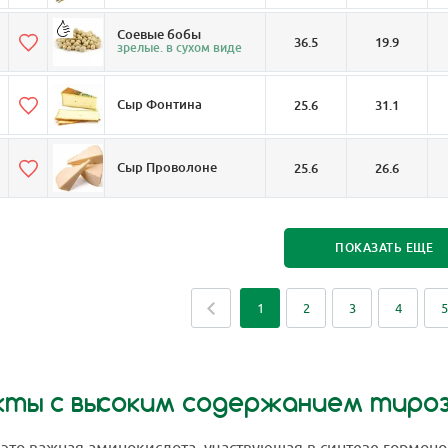
Соевые бобы
36.5
19.9
зрелые. в сухом виде
Сыр Фонтина
25.6
31.1
Сыр Проволоне
25.6
26.6
ПОКАЗАТЬ ЕЩЕ
1
2
3
4
5
кты с высоким содержанием тиро