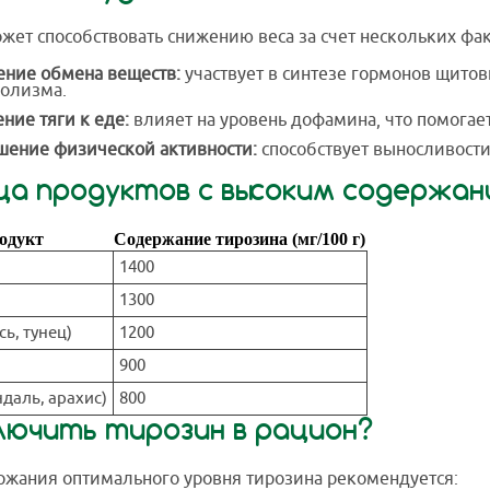
жет способствовать снижению веса за счет нескольких фак
ение обмена веществ:
участвует в синтезе гормонов щито
олизма.
ние тяги к еде:
влияет на уровень дофамина, что помогает
ение физической активности:
способствует выносливости
ца продуктов с высоким содержа
одукт
Содержание тирозина (мг/100 г)
1400
1300
сь, тунец)
1200
900
даль, арахис)
800
лючить тирозин в рацион?
жания оптимального уровня тирозина рекомендуется: