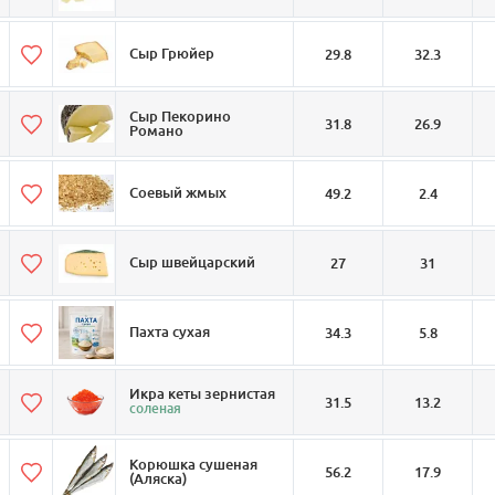
Сыр Грюйер
29.8
32.3
Сыр Пекорино
31.8
26.9
Романо
Соевый жмых
49.2
2.4
Сыр швейцарский
27
31
Пахта сухая
34.3
5.8
Икра кеты зернистая
31.5
13.2
соленая
Корюшка сушеная
56.2
17.9
(Аляска)