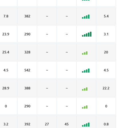
7.8
382
~
~
5.4
0
23.9
290
~
~
3.1
3.
25.4
328
~
~
20
5.
4.5
542
~
~
4.5
~
28.9
388
~
~
22.2
6.
0
290
~
~
0
~
3.2
392
27
45
0.8
0