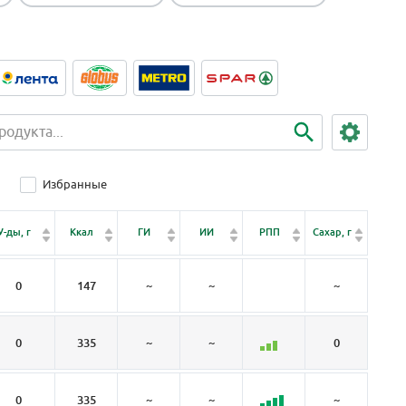
Избранные
Клет
У-ды, г
Ккал
ГИ
ИИ
РПП
Сахар, г
чатка,
0
147
~
~
~
~
0
335
~
~
0
0
0
335
~
~
~
~