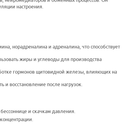
ов, нейромедиаторов и обменных процессов. Он
уляции настроения.
мина, норадреналина и адреналина, что способствует
ьзовать жиры и углеводы для производства
аботке гормонов щитовидной железы, влияющих на
 и восстановление после нагрузок.
бессоннице и скачкам давления.
 концентрации.