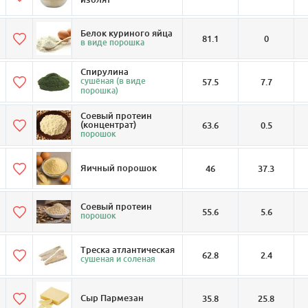
Белок куриного яйца
81.1
0
в виде порошка
Спирулина
сушёная (в виде
57.5
7.7
порошка)
Соевый протеин
(концентрат)
63.6
0.5
порошок
Яичный порошок
46
37.3
Соевый протеин
55.6
5.6
порошок
Треска атлантическая
62.8
2.4
сушеная и соленая
Сыр Пармезан
35.8
25.8