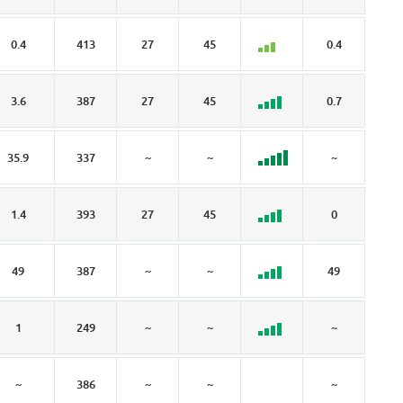
0.4
413
27
45
0.4
0
3.6
387
27
45
0.7
0
35.9
337
~
~
~
~
1.4
393
27
45
0
0
49
387
~
~
49
~
1
249
~
~
~
~
~
386
~
~
~
~