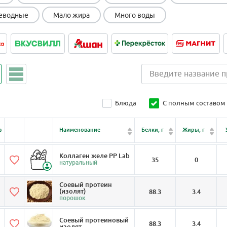
еводные
Мало жира
Много воды
Блюда
С полным составом
в
Наименование
Белки, г
Жиры, г
Коллаген желе PP Lab
35
0
натуральный
Соевый протеин
(изолят)
88.3
3.4
порошок
Соевый протеиновый
88.3
3.4
изолят