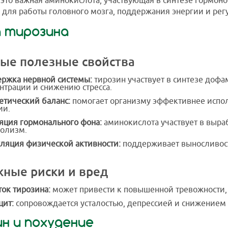
это важная аминокислота, участвующая в синтезе гормон
для работы головного мозга, поддержания энергии и рег
а тирозина
ые полезные свойства
ржка нервной системы:
тирозин участвует в синтезе дофа
нтрации и снижению стресса.
етический баланс:
помогает организму эффективнее испол
ии.
яция гормонального фона:
аминокислота участвует в выр
олизм.
ляция физической активности:
поддерживает выносливость
ные риски и вред
ок тирозина:
может привести к повышенной тревожности, 
ит:
сопровождается усталостью, депрессией и снижением
н и похудение