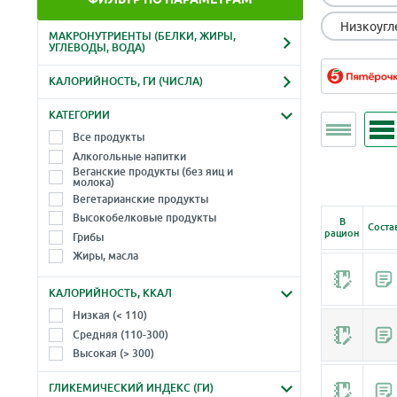
Низкоугл
МАКРОНУТРИЕНТЫ (БЕЛКИ, ЖИРЫ,
УГЛЕВОДЫ, ВОДА)
Белки, г
Жиры, г
КАЛОРИЙНОСТЬ, ГИ (ЧИСЛА)
-
-
Ккал
Гликемический индекс
КАТЕГОРИИ
Углеводы, г
Вода, г
-
-
Все продукты
-
-
Алкогольные напитки
Веганские продукты (без яиц и
молока)
Вегетарианские продукты
Высокобелковые продукты
В
Соста
рацион
Грибы
Жиры, масла
Зелень, травы, листья, салаты
КАЛОРИЙНОСТЬ, ККАЛ
Крупы, злаки
Макароны, лапша (паста)
Низкая (< 110)
Молоко и молочные продукты
Средняя (110-300)
Морепродукты
Высокая (> 300)
Морские водоросли
ГЛИКЕМИЧЕСКИЙ ИНДЕКС (ГИ)
Мука, продукты из муки