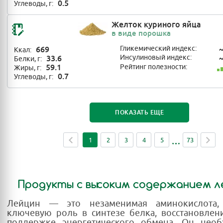
0.5
Углеводы, г:
Желток куриного яйца
в виде порошка
669
Гликемический индекс:
Ккал:
33.6
Инсулиновый индекс:
Белки, г:
59.1
Рейтинг полезности:
Жиры, г:
0.7
Углеводы, г:
ПОКАЗАТЬ ЕЩЕ
1
2
3
4
5
73
Продукты с высоким содержанием л
Лейцин — это незаменимая аминокислота,
ключевую роль в синтезе белка, восстановле
поддержке энергетического обмена. Он нео