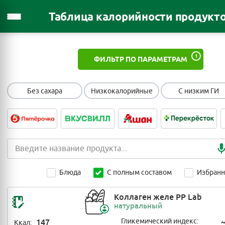
Таблица калорийности продукт
1
ФИЛЬТР ПО ПАРАМЕТРАМ
Без сахара
Низкокалорийные
С низким ГИ
Блюда
С полным составом
Избран
Коллаген желе PP Lab
натуральный
147
Гликемический индекс:
Ккал: