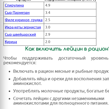
Спирулина
4.9
Сыр Пармезан
3.4
Филе куриное, грудка
2.5
Икра кеты зернистая
3.0
Сыр швейцарский
2.9
Курица
2.0
Как включить лейцин в рацион
Чтобы поддерживать достаточный уровень
рекомендуется:
Включать в рацион мясные и рыбные продук
Добавлять яйца и орехи для восполнения за
аминокислот.
Употреблять молочные продукты, богатые б
Сочетать лейцин с другими незаменимыми
аминокислотами для полноценного питания.