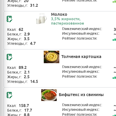
20
Рейтинг полезности:
Жиры, г:
31.2
Углеводы, г:
Молоко
3,5% жирности,
пастеризованное
62
Гликемический индекс:
3
Ккал:
2.9
Инсулиновый индекс:
~
Белки, г:
3.5
Рейтинг полезности:
Жиры, г:
4.7
Углеводы, г:
Толченая картошка
89.2
Гликемический индекс:
~
Ккал:
2.1
Инсулиновый индекс:
~
Белки, г:
2.5
Рейтинг полезности:
Жиры, г:
14.5
Углеводы, г:
Бифштекс из свинины
158.7
Гликемический индекс:
~
Ккал:
17.7
Инсулиновый индекс:
~
Белки, г:
8.8
Рейтинг полезности:
Жиры, г: