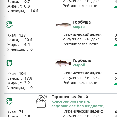
0.7
Инсулиновый индекс:
4
Белки, г:
0.3
Рейтинг полезности:
Жиры, г:
14.5
Углеводы, г:
Горбуша
сырая
127
Гликемический индекс:
0
Ккал:
20.5
Инсулиновый индекс:
5
Белки, г:
4.4
Рейтинг полезности:
Жиры, г:
0
Углеводы, г:
Горбыль
сырой
104
Гликемический индекс:
~
Ккал:
17.8
Инсулиновый индекс:
5
Белки, г:
3.2
Рейтинг полезности:
Жиры, г:
0
Углеводы, г:
Горошек зелёный
консервированный,
содержимое без жидкости,
промытый водой
71
Гликемический индекс:
4
Ккал:
4.3
Инсулиновый индекс:
4
Белки, г: