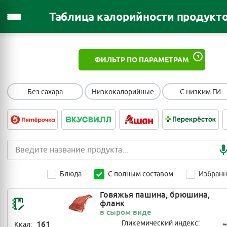
Таблица калорийности продукт
1
ФИЛЬТР ПО ПАРАМЕТРАМ
Без сахара
Низкокалорийные
С низким ГИ
Блюда
С полным составом
Избран
Говяжья пашина, брюшина,
фланк
в сыром виде
161
Гликемический индекс:
~
Ккал: