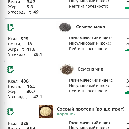
34.3
Инсулиновый индекс:
~
Белки, г:
5.8
Рейтинг полезности:
Жиры, г:
49
Углеводы, г:
Семена мака
525
Гликемический индекс:
~
Ккал:
18
Инсулиновый индекс:
~
Белки, г:
41.6
Рейтинг полезности:
Жиры, г:
28.1
Углеводы, г:
Семена чиа
486
Гликемический индекс:
3
Ккал:
16.5
Инсулиновый индекс:
~
Белки, г:
30.7
Рейтинг полезности:
Жиры, г:
42.1
Углеводы, г:
Соевый протеин (концентрат)
порошок
328
Гликемический индекс:
~
Ккал:
63.6
Инсулиновый индекс:
~
Белки, г: