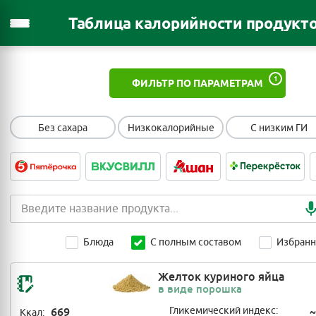
Таблица калорийности продукт
1
ФИЛЬТР ПО ПАРАМЕТРАМ
Без сахара
Низкокалорийные
С низким ГИ
Блюда
С полным составом
Избран
Желток куриного яйца
в виде порошка
669
Гликемический индекс:
~
Ккал: