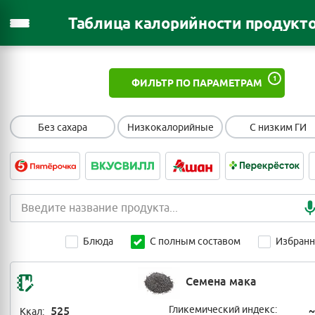
Таблица калорийности продукт
1
ФИЛЬТР ПО ПАРАМЕТРАМ
Без сахара
Низкокалорийные
С низким ГИ
Блюда
С полным составом
Избран
Семена мака
525
Гликемический индекс:
~
Ккал: