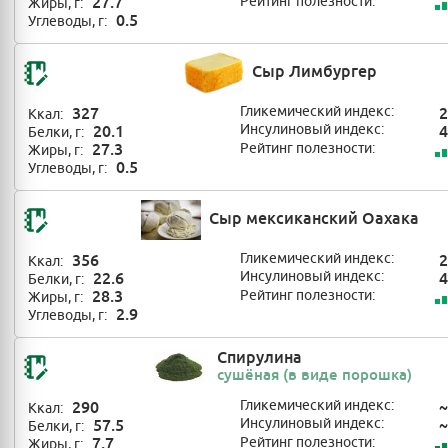
27.7
Рейтинг полезности:
Жиры, г:
0.5
Углеводы, г:
Сыр Лимбургер
327
Гликемический индекс:
2
Ккал:
20.1
Инсулиновый индекс:
4
Белки, г:
27.3
Рейтинг полезности:
Жиры, г:
0.5
Углеводы, г:
Сыр мексиканский Оахака
356
Гликемический индекс:
2
Ккал:
22.6
Инсулиновый индекс:
4
Белки, г:
28.3
Рейтинг полезности:
Жиры, г:
2.9
Углеводы, г:
Спирулина
сушёная (в виде порошка)
290
Гликемический индекс:
~
Ккал:
57.5
Инсулиновый индекс:
~
Белки, г:
7.7
Рейтинг полезности:
Жиры, г: