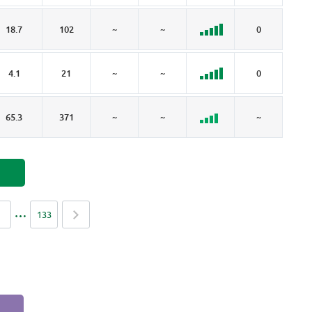
18.7
102
~
~
0
2.
4.1
21
~
~
0
~
65.3
371
~
~
~
34
133