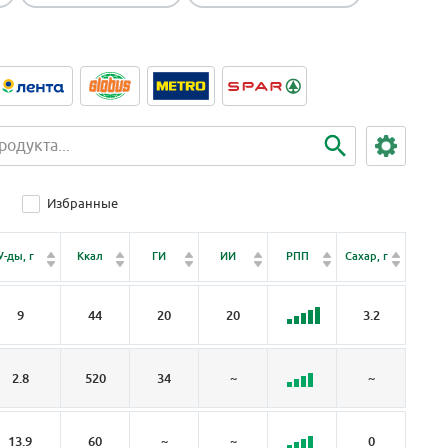
Избранные
Клет
У-ды, г
Ккал
ГИ
ИИ
РПП
Сахар, г
чатка,
9
44
20
20
3.2
2.
2.8
520
34
~
~
~
13.9
60
~
~
0
0.