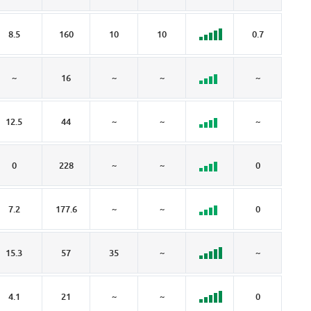
8.5
160
10
10
0.7
6.
~
16
~
~
~
~
12.5
44
~
~
~
4.
0
228
~
~
0
~
7.2
177.6
~
~
0
1.
15.3
57
35
~
~
1.
4.1
21
~
~
0
~