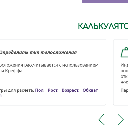
КАЛЬКУЛЯТ
Определить тип телосложения
осложения рассчитывается с использованием
Инд
ы Креффа.
пон
отк
нор
ры для расчета:
Пол,
Рост,
Возраст,
Обхват
Пар
я