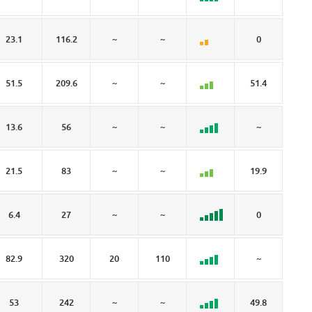
23.1
116.2
~
~
0
0.
51.5
209.6
~
~
51.4
1
13.6
56
~
~
~
0.
21.5
83
~
~
19.9
1.
6.4
27
~
~
0
1.
82.9
320
20
110
~
~
53
242
~
~
49.8
17.