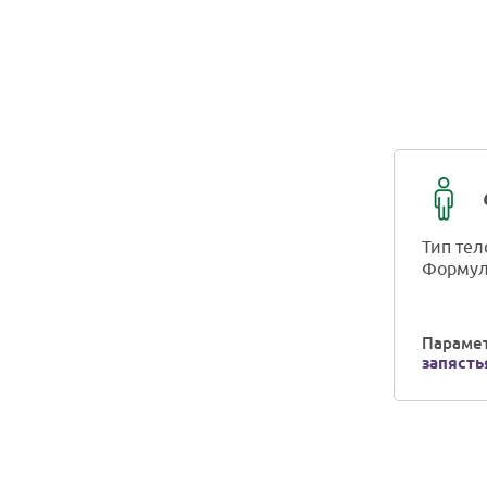
Тип тел
Формул
Парамет
запясть