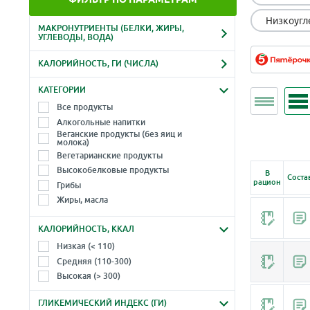
Низкоугл
МАКРОНУТРИЕНТЫ (БЕЛКИ, ЖИРЫ,
УГЛЕВОДЫ, ВОДА)
Белки, г
Жиры, г
КАЛОРИЙНОСТЬ, ГИ (ЧИСЛА)
-
-
Ккал
Гликемический индекс
КАТЕГОРИИ
Углеводы, г
Вода, г
-
-
Все продукты
-
-
Алкогольные напитки
Веганские продукты (без яиц и
молока)
Вегетарианские продукты
Высокобелковые продукты
В
Соста
рацион
Грибы
Жиры, масла
Зелень, травы, листья, салаты
КАЛОРИЙНОСТЬ, ККАЛ
Крупы, злаки
Макароны, лапша (паста)
Низкая (< 110)
Молоко и молочные продукты
Средняя (110-300)
Морепродукты
Высокая (> 300)
Морские водоросли
ГЛИКЕМИЧЕСКИЙ ИНДЕКС (ГИ)
Мука, продукты из муки