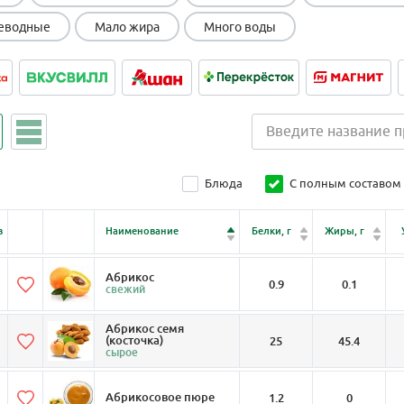
еводные
Мало жира
Много воды
Блюда
С полным составом
в
Наименование
Белки, г
Жиры, г
Абрикос
0.9
0.1
свежий
Абрикос семя
(косточка)
25
45.4
сырое
Абрикосовое пюре
1.2
0