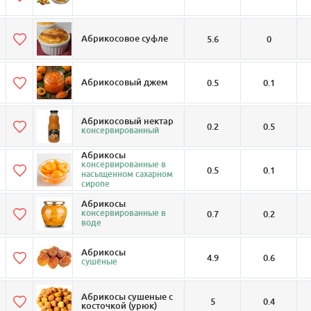
Абрикосовое суфле
5.6
0
Абрикосовый джем
0.5
0.1
Абрикосовый нектар
0.2
0.5
консервированный
Абрикосы
консервированные в
0.5
0.1
насыщенном сахарном
сиропе
Абрикосы
консервированные в
0.7
0.2
воде
Абрикосы
4.9
0.6
сушёные
Абрикосы сушеные с
5
0.4
косточкой (урюк)