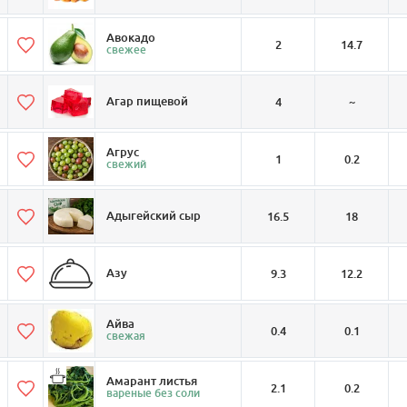
Авокадо
2
14.7
свежее
Агар пищевой
4
~
Агрус
1
0.2
свежий
Адыгейский сыр
16.5
18
Азу
9.3
12.2
Айва
0.4
0.1
свежая
Амарант листья
2.1
0.2
вареные без соли