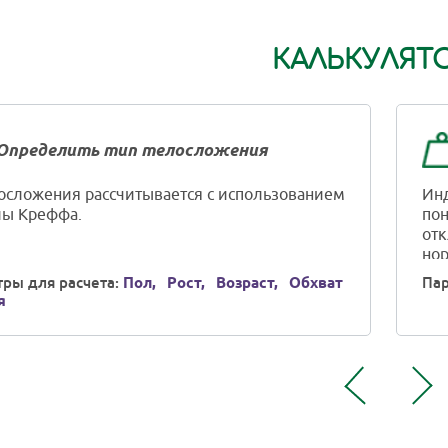
КАЛЬКУЛЯТ
Определить тип телосложения
осложения рассчитывается с использованием
Инд
ы Креффа.
пон
отк
нор
ры для расчета:
Пол,
Рост,
Возраст,
Обхват
Пар
я