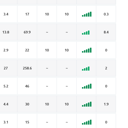
3.4
17
10
10
0.3
3.
13.8
69.9
~
~
8.4
4.
2.9
22
10
10
0
2.
27
258.6
~
~
2
2.
5.2
46
~
~
0
0.
4.4
30
10
10
1.9
2.
3.1
15
~
~
0
2.