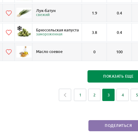
Лук-батун
1.9
0.4
свежий
Брюссельская капуста
3.8
0.4
замороженная
Масло соевое
0
100
ПОКАЗАТЬ ЕЩЕ
1
2
3
4
5
ПОДЕЛИТЬСЯ