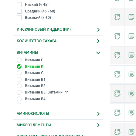
Мясо
Низкий (< 45)
Мясо диких животных (дичь)
Средний (45 - 60)
Мясо птицы (и субпродукты)
Высокий (> 60)
Напитки (безалкогольные
напитки)
ИНСУЛИНОВЫЙ ИНДЕКС (ИИ)
Напитки, соки
Витамин A
Низкий (< 30)
Овощи и овощные продукты
Альфа-каротин
КОЛИЧЕСТВО САХАРА
Средний (30-60)
Орехи
Бета-каротин
Без сахара
Высокий (> 60)
Продукты для сыроедения
ВИТАМИНЫ
Витамин D
Мало сахара
Пророщенные семена
Витамин E
Много сахара
Рыба
Витамин K
Сало, животный жир
Витамин C
Сладости, кондитерские изделия
Витамин B1
Соя и соевые продукты
Витамин B2
Специи, пряности
Витамин B3, Витамин РР
Субпродукты
Витамин B4
Сыры
Витамин B5
Фастфуд
Витамин B6
АМИНОКИСЛОТЫ
Фруктовые соки и нектары
!
Витамин B7
- незаменимые аминокислоты
Фрукты и овощи
Витамин B8
МИКРОЭЛЕМЕНТЫ
Триптофан
Фрукты, ягоды, сухофрукты
Кальций
Витамин B9
Треонин
Хлеб, лепёшки и др.