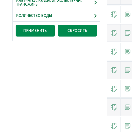
КЛЕТЧАТКА, КРАХМАЛ, ХОЛЕСТЕРИН,
Железо
Витамин B11
Лейцин
ТРАНСЖИРЫ
Яйца, яичные продукты
Йод
Витамин B12
Лизин
Клетчатка
Магний
Витамин B13
КОЛИЧЕСТВО ВОДЫ
Метионин
Без крахмала
Фосфор
Коэнзим Q10
Цистин
Низкое (< 10)
Без холестерина
Калий
Витамин N
Фенилаланин
Среднее (10 - 50)
ПРИМЕНИТЬ
СБРОСИТЬ
Без трансжиров
Натрий
Витамин U
Тирозин
Высокое (50 - 99)
Цинк
Валин
Медь
Аргинин
Марганец
Гистидин
Селен
Аланин
Фтор
Аспарагиновая
Хром
Глутаминовая
Кремний
Глицин
Хлор
Пролин
Молибден
Серин
Сера