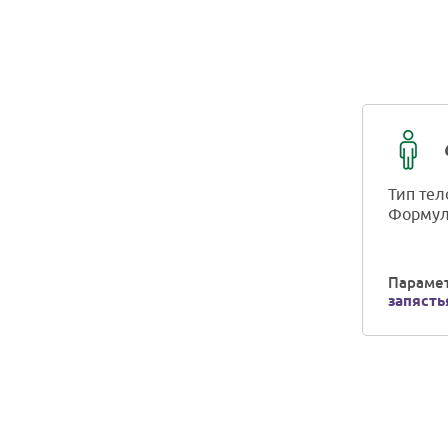
Тип тел
Формул
Парамет
запясть