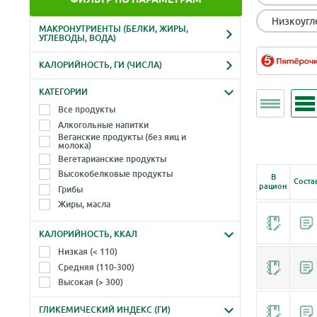
Низкоугл
МАКРОНУТРИЕНТЫ (БЕЛКИ, ЖИРЫ,
УГЛЕВОДЫ, ВОДА)
Белки, г
Жиры, г
КАЛОРИЙНОСТЬ, ГИ (ЧИСЛА)
-
-
Ккал
Гликемический индекс
КАТЕГОРИИ
Углеводы, г
Вода, г
-
-
Все продукты
-
-
Алкогольные напитки
Веганские продукты (без яиц и
молока)
Вегетарианские продукты
Высокобелковые продукты
В
Соста
рацион
Грибы
Жиры, масла
Зелень, травы, листья, салаты
КАЛОРИЙНОСТЬ, ККАЛ
Крупы, злаки
Макароны, лапша (паста)
Низкая (< 110)
Молоко и молочные продукты
Средняя (110-300)
Морепродукты
Высокая (> 300)
Морские водоросли
ГЛИКЕМИЧЕСКИЙ ИНДЕКС (ГИ)
Мука, продукты из муки