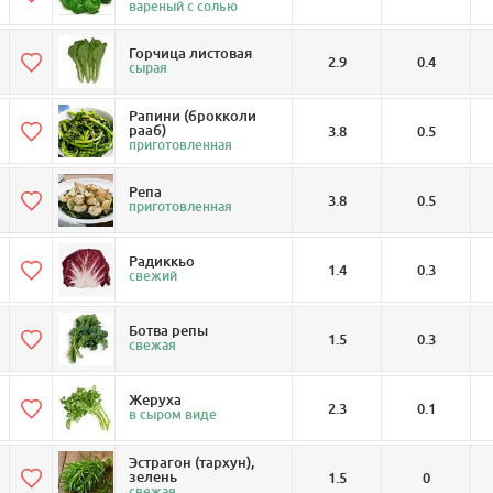
вареный с солью
Горчица листовая
2.9
0.4
сырая
Рапини (брокколи
рааб)
3.8
0.5
приготовленная
Репа
3.8
0.5
приготовленная
Радиккьо
1.4
0.3
свежий
Ботва репы
1.5
0.3
свежая
Жеруха
2.3
0.1
в сыром виде
Эстрагон (тархун),
зелень
1.5
0
свежая