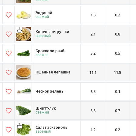
Эндивий
1.3
0.2
свежий
Корень петрушки
2.1
0.8
вареный
Брокколи рааб
3.2
0.5
свежая
Пшенная лепешка
11.1
11.8
Чеснок зелень
6.5
0.1
Шнитт-лук
3.3
0.7
свежий
Салат эскариоль
1.2
0.2
вареный