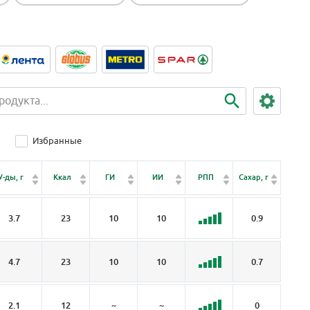
Избранные
Клет
У-ды, г
Ккал
ГИ
ИИ
РПП
Сахар, г
чатка,
3.7
23
10
10
0.9
2.
4.7
23
10
10
0.7
4
2.1
12
~
~
0
1.